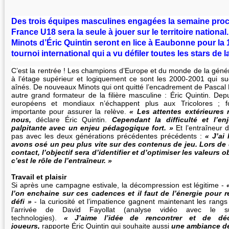
Des trois équipes masculines engagées la semaine proch
France U18 sera la seule à jouer sur le territoire nation
Minots d’Éric Quintin seront en lice à Eaubonne pour la 
tournoi international qui a vu défiler toutes les stars de 
C’est la rentrée ! Les champions d’Europe et du monde de la géné
à l’étage supérieur et logiquement ce sont les 2000-2001 qui su
aînés. De nouveaux Minots qui ont quitté l’encadrement de Pascal 
autre grand formateur de la filière masculine : Éric Quintin. Depu
européens et mondiaux n’échappent plus aux Tricolores ; fo
importante pour assurer la relève.
« Les attentes extérieures 
nous,
déclare Éric Quintin.
Cependant la difficulté et l’en
palpitante avec un enjeu pédagogique fort. »
Et l’entraîneur
pas avec les deux générations précédentes précédents :
« J’ai
avons osé un peu plus vite sur des contenus de jeu. Lors de 
contact, l’objectif sera d’identifier et d’optimiser les valeurs 
c’est le rôle de l’entraîneur. »
Travail et plaisir
Si après une campagne estivale, la décompression est légitime -
l’on enchaine sur ces cadences et il faut de l’énergie pour 
défi »
- la curiosité et l’impatience gagnent maintenant les rangs 
l’arrivée de David Fayollat (analyse vidéo avec le s
technologies).
« J’aime l’idée de rencontrer et de dé
joueurs,
rapporte Éric Quintin qui souhaite aussi
une ambiance de 