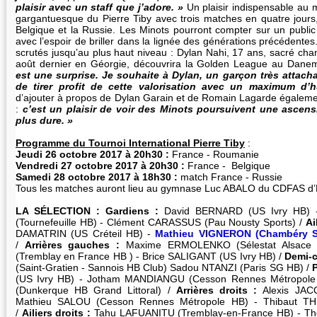
plaisir avec un staff que j’adore. »
Un plaisir indispensable au
gargantuesque du Pierre Tiby avec trois matches en quatre jours
Belgique et la Russie. Les Minots pourront compter sur un public 
avec l’espoir de briller dans la lignée des générations précédente
scrutés jusqu’au plus haut niveau : Dylan Nahi, 17 ans, sacré 
août dernier en Géorgie, découvrira la Golden League au Danem
est une surprise. Je souhaite à Dylan, un garçon très attachan
de tirer profit de cette valorisation avec un maximum d’hu
d’ajouter à propos de Dylan Garain et de Romain Lagarde égalem
:
c’est un plaisir de voir des Minots poursuivent une ascens
plus dure. »
Programme du Tournoi International Pierre Tiby
:
Jeudi 26 octobre 2017 à 20h30 :
France - Roumanie
Vendredi 27 octobre 2017 à 20h30 :
France - Belgique
Samedi 28 octobre 2017 à 18h30 :
match France - Russie
Tous les matches auront lieu au gymnase Luc ABALO du CDFAS d
LA SÉLECTION : Gardiens :
David BERNARD (US Ivry HB)
(Tournefeuille HB) - Clément CARASSUS (Pau Nousty Sports) /
Ai
DAMATRIN (US Créteil HB) -
Mathieu VIGNERON (Chambéry S
/
Arrières gauches :
Maxime ERMOLENKO (Sélestat Alsace
(Tremblay en France HB ) - Brice SALIGANT (US Ivry HB) /
Demi-c
(Saint-Gratien - Sannois HB Club) Sadou NTANZI (Paris SG HB) /
P
(US Ivry HB) - Jotham MANDIANGU (Cesson Rennes Métropol
(Dunkerque HB Grand Littoral) /
Arrières droits :
Alexis JAC
Mathieu SALOU (Cesson Rennes Métropole HB) - Thibaut THEL
/
Ailiers droits :
Tahu LAFUANITU (Tremblay-en-France HB) - Th