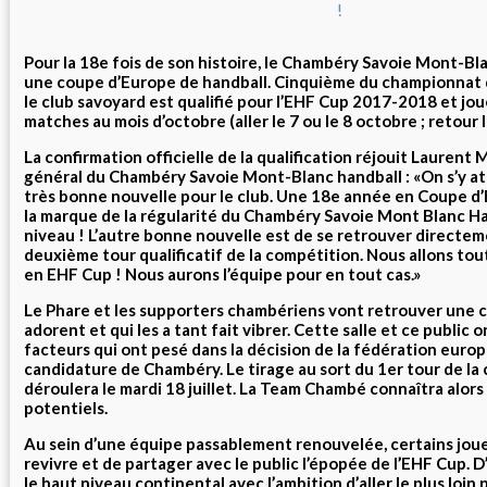
Pour la 18e fois de son histoire, le Chambéry Savoie Mont-Bl
une coupe d’Europe de handball. Cinquième du championnat
le club savoyard est qualifié pour l’EHF Cup 2017-2018 et jo
matches au mois d’octobre (aller le 7 ou le 8 octobre ; retour 
La confirmation officielle de la qualification réjouit Laurent 
général du Chambéry Savoie Mont-Blanc handball : «On s’y at
très bonne nouvelle pour le club. Une 18e année en Coupe d’E
la marque de la régularité du Chambéry Savoie Mont Blanc Ha
niveau ! L’autre bonne nouvelle est de se retrouver directem
deuxième tour qualificatif de la compétition. Nous allons tou
en EHF Cup ! Nous aurons l’équipe pour en tout cas.»
Le Phare et les supporters chambériens vont retrouver une c
adorent et qui les a tant fait vibrer. Cette salle et ce public o
facteurs qui ont pesé dans la décision de la fédération euro
candidature de Chambéry. Le tirage au sort du 1er tour de la
déroulera le mardi 18 juillet. La Team Chambé connaîtra alors
potentiels.
Au sein d’une équipe passablement renouvelée, certains jou
revivre et de partager avec le public l’épopée de l’EHF Cup. 
le haut niveau continental avec l’ambition d’aller le plus loin 