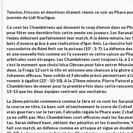
Tension, frissons et émotions étaient réunis ce soir au Phare po
journée de Lidl Starligue.
Ce sont les Chambériens qui donnent le coup d’envoi dans un Ph
pour fêter une dernière fois cette année ses joueurs. Les Sarana
l’enjeu débutent parfaitement leur match. A la 6ème minute, les
buts d’avance grâce à une réalisation d’Igor Anic. La réussite fui
roucoulette de Rémi finit sur le poteau (10’ : 3-7). La défense des
et une nouvelle fois comme on l’a souvent vu cette saison au Pha
arbitrales sont étranges. Les Chambériens sont toujours là, à 2 o
c’est le moment que choisi Ivica Obrvan pour faire entrer Monsieu
deux, la Frega 12 sort le tifo et entonne une chanson à la gloire d
Johannes efficace, Yann solide et Fahrudin précis permettent à
revenir à égalité (22’ : 10-10). A la 27ème minute, Pierre Paturel
Chambériens de mener pour la première fois dans cette rencontre
13-13 que les deux équipes rentrent aux vestiaires.
La 2ème période commence comme la 1ère et ce sont les Saranai
la course en tête. Le banc suit attentivement le score de Créteil
vrais guerriers sur le terrain. Fahrudin régale le Phare avec 2 ch
ça ne suffit pas. Nos Chambériens sont efficaces mais les Sarana
tac. Saran défend haut, obtient des pénaltys et les transforme.
fait son match, en défense comme en attaque et signe un doublé 