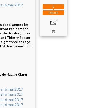
0
Repost
s ça se gagne « les
 auront rapidement
s de tirs des jaunes
rse ( Thierry Rosset
malgré force et rage
AU étaient venus pour
e de Nadine Claret