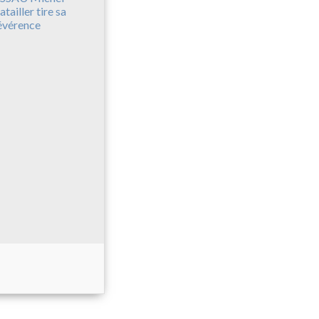
atailler tire sa
évérence