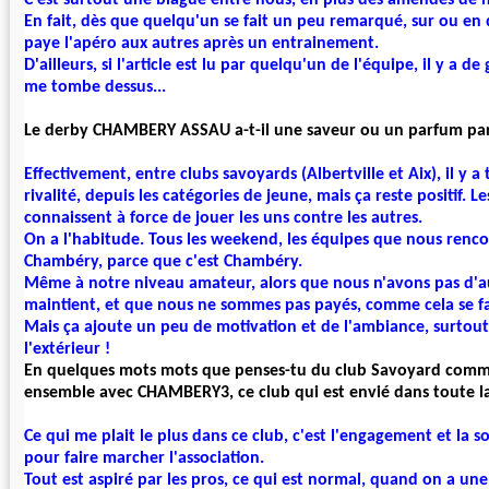
C'est surtout une blague entre nous, en plus des amendes de no
En fait, dès que quelqu'un se fait un peu remarqué, sur ou en d
paye l'apéro aux autres après un entrainement.
D'ailleurs, si l'article est lu par quelqu'un de l'équipe, il y a 
me tombe dessus...
Le derby CHAMBERY ASSAU a-t-il une saveur ou un parfum part
Effectivement, entre clubs savoyards (Albertville et Aix), il y a
rivalité, depuis les catégories de jeune, mais ça reste positif.
Le
connaissent à force de jouer les uns contre les autres.
On a l'habitude. Tous les weekend, les équipes que nous renc
Chambéry, parce que c'est Chambéry.
Même à notre niveau amateur, alors que nous n'avons pas d'au
maintient, et que nous ne sommes pas payés, comme cela se fai
Mais ça ajoute un peu de motivation et de l'ambiance
, surtou
l'extérieur !
En quelques mots mots que penses-tu du club Savoyard comm
ensemble avec CHAMBERY3, ce club qui est envié dans toute la
Ce qui me plait le plus dans ce club, c'est l'engagement et la s
pour faire marcher l'association.
Tout est aspiré par les pros, ce qui est normal, quand on a une 