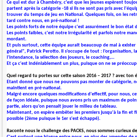
Ce qui est dur à Chambéry, c'est que les jeunes espèrent toujour
partent après la catégorie -18 si ils ne sont pas pris avec l'équ
trouver du temps de jeu en National. Quelques fois, on les ret
tard contre nous, en pré-national !
Les points forts de notre équipe c'est
assurément
le bon état d'
Les points faibles, c'est notre irrégularité et parfois notre m
mordant.
Et puis surtout, cette équipe aurait beaucoup de mal à existe
général", Patrick Perotto. Il s'occupe de tout : l'organisation, la
l'intendance, la
sélection
des
joueurs
, le coaching,...
Et ça c'est
indéniablement un plus, puisque on ne se préoccup
Quel regard tu portes sur cette saison 2016 – 2017 ? avec ton 
Etant donné que nous ne pouvons pas monter de catégorie, not
maintient en
pré-national
.
Malgré encore quelques modifications d'effectif, p
our nous, ce
de façon idéale, puisque nous avons pris un maximum de point
partie
, alors qu'on pensait jouer le milieu de tableau.
Maintenant, on espère embêter les premiers jusqu'à la fin et fi
possible (2ème puisque le 1er s'est échappé).
Raconte nous le challenge des PACKS, nous sommes curieux de 