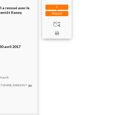
0
I a renoué avec le
bientôt Kenny.
Repost
30 avril 2017
avril.
T ETIENNE 30042017