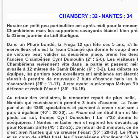
CHAMBERY : 32 - NANTES : 34
Horaire un petit peu particulière cet après-midi pour la renco
Chambériens mais les supporters savoyards étaient bien pr
la 23ème journée de Lidl Starligue.
Dans un Phare bondé, la Frega 12 qui fête ses 5 ans, s’ill
merveilleux et c’est la Team Chambé qui donne le coup d’env
de victoire peut valider sa deuxième place, prend les de
l’ancien Chambérien Cyril Dumoulin (2’ : 2-0). Les visiteurs
Chambériens reviennent vite dans la partie et passent m
missile à 12 mètres de Damir Bicanic (6’ : 3-2). Les débats s
équipes, les portiers sont excellents et l’ambiance est électriq
réussit à prendre de nouveaux 2 buts d’avance mais les 
s’accrochent (25’ : 11-11). Juste avant la mi-temps Melvyn R
défense et réduit l’écart ! (30' : 14-15)
Au retour des vestiaires, la rencontre repart de plus belle,
Nantais qui réussissent à prendre 3 buts d’avance. La Te
par plus de 4360 spectateurs et parvient à revenir sur son a
puis à égaliser (40’ : 20-20). Le Phare est en ébullition et M
pieds au sol, trompe Cyril Dumoulin ! Le n°22 donne le
coéquipiers ! Nantes ne lâche rien et reprend les devants a
pour Romain Briffe (45’ : 23-25). De retour de 2 minutes, ce der
c’est bien Nantes qui va creuser l’écart (55’ : 28-33). Le Pha
et au coup de sifflet final, les Chambériens s’inclinent 32 à 