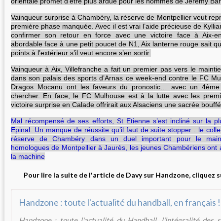
orientale promet d’être plus ardue pour les hommes de Jérémy Bar
Vainqueur surprise à Chambéry, la réserve de Montpellier veut rep
première phase manquée. Avec il est vrai l’aide précieuse de Kyllia
confirmer son retour en force avec une victoire face à Aix-e
abordable face à une petit poucet de N1, Aix lanterne rouge sait qu’
points à l’extérieur s’il veut encore s’en sortir.
Vainqueur à Aix, Villefranche a fait un premier pas vers le maintie
dans son palais des sports d’Arnas ce week-end contre le FC 
Dragos Mocanu ont les faveurs du pronostic… avec un 4ème su
chercher. En face, le FC Mulhouse est à la lutte avec les prem
victoire surprise en Calade offrirait aux Alsaciens une sacrée bouff
Mal récompensé de ses efforts, St Etienne s’est incliné sur la 
Epinal. Un manque de réussite qu’il faut de suite stopper : le colle
réserve de Chambéry dans un duel important pour le mainti
homologues de Montpellier à Jaurès, les jeunes Chambériens ont 
la machine
Pour lire la suite de l'article de Davy sur Handzone, cliquez s
Handzone : toute l'actualité du handball, en français !
Handzone : toute l'actualité du Handball, l'intégralité des