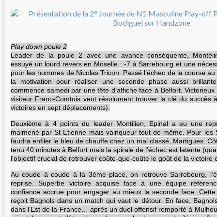
Play down poule 2
Leader de la poule 2 avec une avance conséquente, Montéli
essuyé un lourd revers en Moselle : -7 à Sarrebourg et une néces
pour les hommes de Nicolas Tricon. Passé l’échec de la course au pl
la motivation pour réaliser une seconde phase aussi brillant
commence samedi par une tête d’affiche face à Belfort. Victorieux 
visiteur Franc-Comtois veut résolument trouver la clé du succès à
victoires en sept déplacements).
Deuxième à 4 points du leader Montilien, Epinal a eu une rep
malmené par St Etienne mais vainqueur tout de même. Pour les Sp
faudra enfiler le bleu de chauffe chez un mal classé, Martigues. Cô
tenu 40 minutes à Belfort mais la spirale de l’échec est latente (qua
l’objectif crucial de retrouver coûte-que-coûte le goût de la victoir
Au coude à coude à la 3ème place, on retrouve Sarrebourg, l’é
reprise. Superbe victoire acquise face à une équipe référe
confiance accrue pour engager au mieux la seconde face. Cette f
reçoit Bagnols dans un match qui vaut le détour. En face, Bagno
dans l’Est de la France… après un duel offensif remporté à Mulho