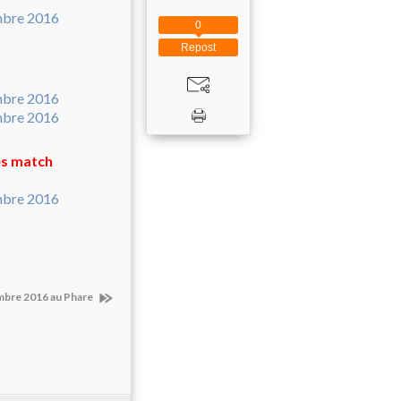
0
Repost
ès match
bre 2016 au Phare