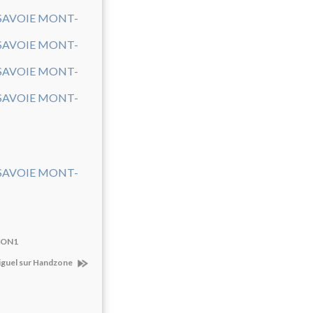
TRON1
diguel sur Handzone