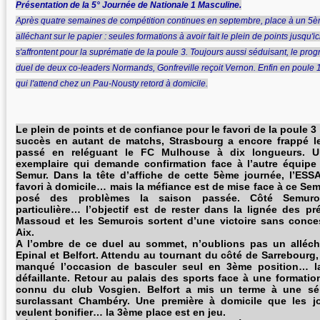
Présentation de la 5° Journée de Nationale 1 Masculine.
Après quatre semaines de compétition continues en septembre, place à un 
alléchant sur le papier : seules formations à avoir fait le plein de points jusqu'
s'affrontent pour la suprématie de la poule 3. Toujours aussi séduisant, le pr
duel de deux co-leaders Normands, Gonfreville reçoit Vernon. Enfin en poule 1,
qui l'attend chez un Pau-Nousty retord à domicile.
Le plein de points et de confiance pour le favori de la poule 3
succès en autant de matchs, Strasbourg a encore frappé le
passé en reléguant le FC Mulhouse à dix longueurs. 
exemplaire qui demande confirmation face à l’autre équip
Semur. Dans la tête d’affiche de cette 5ème journée, l’ESS
favori à domicile… mais la méfiance est de mise face à ce Se
posé des problèmes la saison passée. Côté Semuroi
particulière… l’objectif est de rester dans la lignée des pr
Massoud et les Semurois sortent d’une victoire sans conce
Aix.
A l’ombre de ce duel au sommet, n’oublions pas un alléch
Epinal et Belfort. Attendu au tournant du côté de Sarrebourg, 
manqué l’occasion de basculer seul en 3ème position… l
défaillante. Retour au palais des sports face à une formatio
connu du club Vosgien. Belfort a mis un terme à une sé
surclassant Chambéry. Une première à domicile que les jou
veulent bonifier… la 3ème place est en jeu.