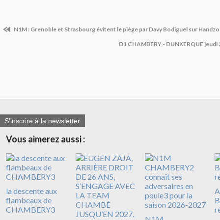
N1M : Grenoble et Strasbourg évitent le piège par Davy Bodiguel sur Handz
D1 CHAMBERY - DUNKERQUE jeudi 2
S'inscrire à la newsletter
Vous aimerez aussi :
la descente aux
A
flambeaux de
B
CHAMBERY3
r
N1M