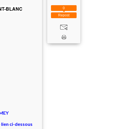
ONT-BLANC
0
Repost
EMEY
e lien ci-dessous