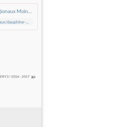
Fédération française de handball : FFHB: 11 -15 ans Regionaux Moins 15 ans Masculins REG
http://www.ff-handball.org/competitions/championnats-regionaux/dauphine-savoie.html?tx_obladygesthand_pi1%5Bcompetition_id%5D=4547&cHash=229a2e3f0d175521fd6e00e0170a345e
ERY3 / 2016 - 2017