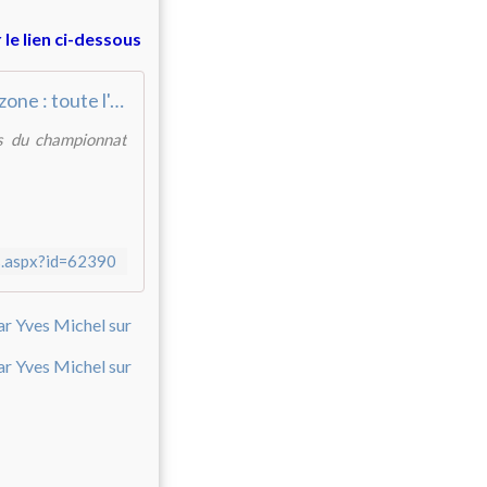
 le lien ci-dessous
Handzone : toute l'actualité du handball, en français !
ats du championnat
s.aspx?id=62390