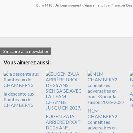
Euro M18 : Un long moment d’égarement ! par François Da
S'inscrire à la newsletter
Vous aimerez aussi :
la descente aux
A
flambeaux de
B
CHAMBERY3
r
N1M
EUGEN ZAJA,
CHAMBERY2
ARRIÈRE DROIT
connaît ses
DE 26 ANS,
adversaires en