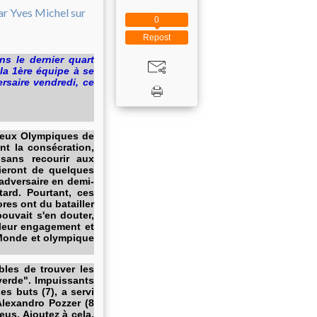
0
Repost
ns le dernier quart
la 1ère équipe à se
ersaire vendredi, ce
s Jeux Olympiques de
nt la consécration,
 sans recourir aux
cieront de quelques
adversaire en demi-
ard. Pourtant, ces
ores ont du batailler
ouvait s'en douter,
 leur engagement et
u Monde et olympique
bles de trouver les
iverde". Impuissants
s buts (7), a servi
Alexandro Pozzer (8
eus. Ajoutez à cela,