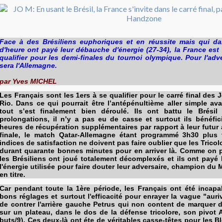
Face à des Brésiliens euphoriques et en réussite mais qui da
d'heure ont payé leur débauche d'énergie (27-34), la France est 
qualifier pour les demi-finales du tournoi olympique. Pour l'adv
sera l'Allemagne.
par Yves MICHEL
Les Français sont les 1ers à se qualifier pour le carré final de
Rio. Dans ce qui pourrait être l’antépénultième aller simple ava
tout s’est finalement bien déroulé. Ils ont battu le Brésil
prolongations, il n’y a pas eu de casse et surtout ils bénéfi
heures de récupération supplémentaires par rapport à leur futur 
finale, le match Qatar-Allemagne étant programmé 3h30 plus t
indices de satisfaction ne doivent pas faire oublier que les Tricol
durant quarante bonnes minutes pour en arriver là. Comme on p
les Brésiliens ont joué totalement décomplexés et ils ont payé
l'énergie utilisée pour faire douter leur adversaire, champion d
en titre.
Car pendant toute la 1ère période, les Français ont été incapa
bons réglages et surtout l'efficacité pour enrayer la vague "aur
de contrer l'arrière gauche Petrus qui non content de marquer de
sur un plateau, dans le dos de la défense tricolore, son pivot 
buts/9). Ces deux-là ont éte de véritables casse-têtes pour les Bl