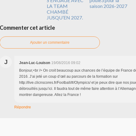
S’ENGAGE AVEC
poule3 pour la
LA TEAM
saison 2026-2027
CHAMBÉ
JUSQU’EN 2027.
Commenter cet article
Ajouter un commentaire
J
Jean-Luc-Louison
19/08/2016 09:02
Bonjour,<br /> On croit beaucoup aux chances de l’équipe de France d
2016. J’ai jeté un coup d’œil au parcours de la formation sur
http://live.clicnscores.fr/Football/#/Olympics/ et je peux dire que nos jo
débrouillés jusqu’ici. Il faudra tout de même faire attention à l’Allemagn
montrer dangereuse. Allez la France !
Répondre