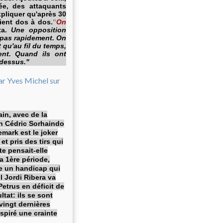
ée, des attaquants
xpliquer qu'après 30
aient dos à dos.
"
On
ta.
Une opposition
t pas rapidement. On
t qu'au fil du temps,
ment. Quand ils ont
 dessus."
in, avec de la
un Cédric Sorhaindo
mark est le joker
et pris des tirs qui
te pensait-elle
la 1ère période,
re un handicap qui
l Jordi Ribera va
Petrus en déficit de
ltat: ils se sont
vingt dernières
nspiré une crainte