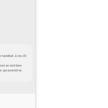
e handball, à ces JO
ueurs se sont bien
e, qui pourrait se