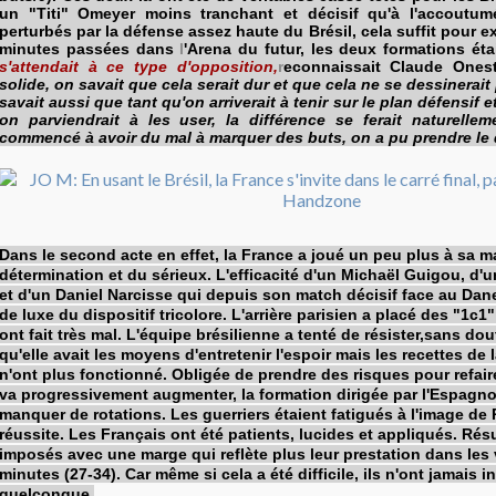
un "Titi" Omeyer moins tranchant et décisif qu'à l'accoutum
perturbés par la défense assez haute du Brésil, cela suffit pour e
minutes passées dans
l
'Arena du futur, les deux formations ét
s'attendait à ce type d'opposition,
r
econnaissait Claude Ones
solide, on savait que cela serait dur et que cela ne se dessinerai
savait aussi que tant qu'on arriverait à tenir sur le plan défensif e
on parviendrait à les user, la différence se ferait naturelle
commencé à avoir du mal à marquer des buts, on a pu prendre le
Dans le second acte en effet, la France a joué un peu plus à sa ma
détermination et du sérieux. L'efficacité d'un Michaël Guigou, d'
et d'un Daniel Narcisse qui depuis son match décisif face au Dane
de luxe du dispositif tricolore. L'arrière parisien a placé des "1c1" 
ont fait très mal. L'équipe brésilienne a tenté de résister,sans dou
qu'elle avait les moyens d'entretenir l'espoir mais les recettes de 
n'ont plus fonctionné. Obligée de prendre des risques pour refai
va progressivement augmenter, la formation dirigée par l'Espagno
manquer de rotations. Les guerriers étaient fatigués à l'image de 
réussite. Les Français ont été patients, lucides et appliqués. Résu
imposés avec une marge qui reflète plus leur prestation dans les 
minutes (27-34). Car même si cela a été difficile, ils n'ont jamais i
quelconque.