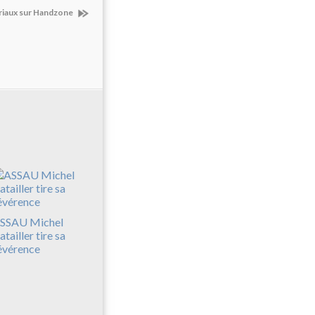
sriaux sur Handzone
SSAU Michel
atailler tire sa
évérence