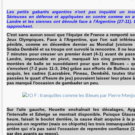
Les petits gabarits argentins n'ont pas inquiété un inst
Sérieuses en défense et appliquées en contre comme en at
Landre et les siennes ont déroulé face à l'Argentine (27-11). 
rapprochent.
C'est sans aucun souci que l'équipe de France a remporté 
Jeux Olympiques. Face à l'Argentine, que l'on sait inférie
pénible, comme en décembre dernier au Mondial (victoire 
Siraba Dembélé et sa troupe ont survolé la rencontre. Il ne leur
7 minutes pour creuser un premier écart (4-1) avant de pass
Landre, impeccable en pivot, marquait les cinq premiers b
montées de balle se succédaient pour que les Bleues – qu
s'envolent (7-2 puis 11-3, 24e) grâce aux efforts de Bulleux sur
acquis, les cadres (Lacrabère, Pineau, Dembélé, toutes titu
passées le quart d'heure de jeu) pouvaient laisser leur place à
pas manqué l'occasion de gambader un peu.
Sur l'aile gauche, Houette enchaînait les décalages, Ayg
l'intervalle et Edwige se montrait disponible. Puisque Glaus
heure, faisait le boulot derrière, la cause était acquise à la 
pouvait-on regretter (mais on chipotte) les trois immanquabl
arrière qui n'a pas saisi l'occasion de reprendre confiance 
par des avants au repos).