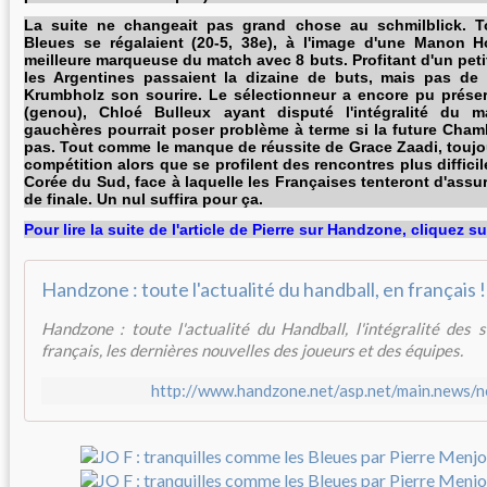
La suite ne changeait pas grand chose au schmilblick. To
Bleues se régalaient (20-5, 38e), à l'image d'une Manon H
meilleure marqueuse du match avec 8 buts. Profitant d'un peti
les Argentines passaient la dizaine de buts, mais pas de 
Krumbholz son sourire. Le sélectionneur a encore pu prése
(genou), Chloé Bulleux ayant disputé l'intégralité du
gauchères pourrait poser problème à terme si la future Cham
pas. Tout comme le manque de réussite de Grace Zaadi, toujo
compétition alors que se profilent des rencontres plus diffici
Corée du Sud, face à laquelle les Françaises tenteront d'assur
de finale. Un nul suffira pour ça.
Pour lire la suite de l'article de Pierre sur Handzone, cliquez s
Handzone : toute l'actualité du handball, en français !
Handzone : toute l'actualité du Handball, l'intégralité des
français, les dernières nouvelles des joueurs et des équipes.
http://www.handzone.net/asp.net/main.news/