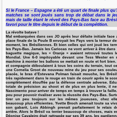
Si le France – Espagne a été un quart de finale plus qu’h
matches se sont joués sans trop de débat dans le jeu
mais de taille étant le réveil des Pays-Bas face au Brésil
favori pour le titre depuis le début de la compétition.
La révolte batave !
Mal embarquées dans ces JO après leur défaite initiale face 
place finale de la Poule B envoyait les Pays vers la terreur d
moment, les Brésiliennes. Et bien celles qui ont joué les terr
les Pays-Bas. Jamais les Cariocas ne vont arriver à être dans 
baguette magique, les « Oranje » avaient retrouvé toutes l
Mondial. Une 6-0 impitoyable devant une Tess Wester en ré
machine à monter les ballons se mettait en route et fort bien
et compagnie déboulaient à tous les coins du terrain, tout c
une Cornelia Groot de nouveau reine du jeu pour ses coule
placée, le bras d’Estevana Polman faisait mouche, les Brésil
très rapidement dans le rouge en train de courir après le sc
complètement étouffée par la défense centrale adverse. Ed
totale de précision au shoot et de plus en plus lente, il ne
Nascimento pour arriver de temps en temps à trouver la faille
peu pour pouvoir rivaliser avec la réussite des Pays-Bas. Surto
tirer un peu toujours sur les mêmes joueuses, chez elle
beaucoup plus efficientes. Yvette Broch amenait toute sa viva
son gabarit, Lois Abbingh prenait parfaitement le relais 
arrière. Alors le Brésil va tenter beaucoup de choses, mais e
Déonise Cavaleiro était rattrapée par ses 39 ans, les gardienn