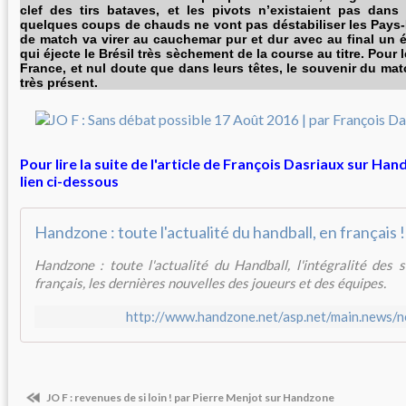
clef des tirs bataves, et les pivots n’existaient pas dan
quelques coups de chauds ne vont pas déstabiliser les Pays-B
de match va virer au cauchemar pur et dur avec au final un é
qui éjecte le Brésil très sèchement de la course au titre. Pour 
France, et nul doute que dans leurs têtes, le souvenir du ma
très présent.
Pour lire la suite de l'article de François Dasriaux sur Han
lien ci-dessous
Handzone : toute l'actualité du handball, en français !
Handzone : toute l'actualité du Handball, l'intégralité des
français, les dernières nouvelles des joueurs et des équipes.
http://www.handzone.net/asp.net/main.news/
JO F : revenues de si loin ! par Pierre Menjot sur Handzone