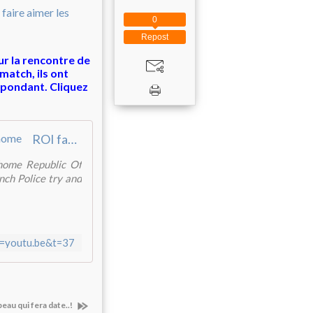
0
Repost
r la rencontre de
match, ils ont
répondant. Cliquez
ROI fans have a singalong and French Police sing them to go home
 home Republic Of
nch Police try and
=youtu.be&t=37
eau qui fera date..!