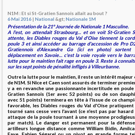
N1M : Et si St-Gratien Sannois allait au bout ?
6 Mai 2016
|
National
&gt;
Nationale 1M
Présentation de la 21° Journée de Nationale 1 Masculine.
A l'est, on attendait Strasbourg... et on voit St-Gratien 
attente, les Diables rouges du Val d'Oise tiennent la cord
poule 3 et ainsi accéder au barrage d'accession de Pro D2.
Gratiennois d'Alexandre Go (ici en photo) sortent
déplacement en Savoie... c'est la voie royale vers le barra
lutte pour le maintien fait rage en poule 3. Reste à connaîtr
sur les sept points de pénalité infligés à Villeurbanne.
Outre la lutte pour le maintien, il reste un intérêt majeur 
de N1M. Si Nice et Caen sont assurés de terminer premiers 
y a en revanche une passionnante incertitude en poule 3
Gratien Sannois (1er avec 52 points) ou de son dauph
avec 51 points) terminera en tête à l'issue de ce champ
favorable, les Diables rouges du Val d'Oise pratiquent 
tourné sans cesse vers l'avant (ce n'est pas par hasard 
attaque de la poule tournant à une moyenne prodigieuse
par match). Le danger est permanent pour la défense
artilleurs longue distance comme William Bidin, Amil
Faye, Fabien Ségarel ou un pivot en grande forme t