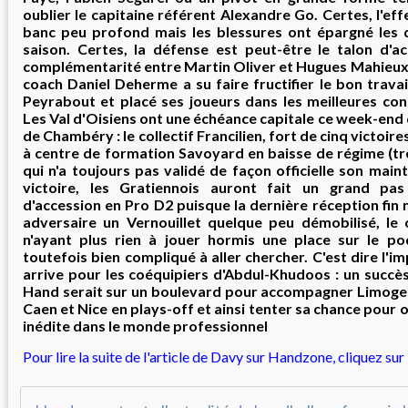
oublier le capitaine référent Alexandre Go. Certes, l'effe
banc peu profond mais les blessures ont épargné les 
saison. Certes, la défense est peut-être le talon d'ach
complémentarité entre Martin Oliver et Hugues Mahieux d
coach Daniel Deherme a su faire fructifier le bon trava
Peyrabout et placé ses joueurs dans les meilleures cond
Les Val d'Oisiens
ont une échéance capitale ce week-end 
de Chambéry : le collectif Francilien, fort de cinq victoires
à centre de formation Savoyard en baisse de régime (tro
qui n'a toujours pas validé de façon officielle son main
victoire, les Gratiennois auront fait un grand pa
d'accession en Pro D2 puisque la dernière réception fin
adversaire un Vernouillet quelque peu démobilisé, le 
n'ayant plus rien à jouer hormis une place sur le pod
toutefois bien compliqué à aller chercher. C'est dire l'i
arrive pour les coéquipiers d'Abdul-Khudoos : un succès
Hand serait sur un boulevard pour accompagner Limoge
Caen et Nice en plays-off et ainsi tenter sa chance pour 
inédite dans le monde professionnel
Pour lire la suite de l'article de Davy sur Handzone, cliquez sur 