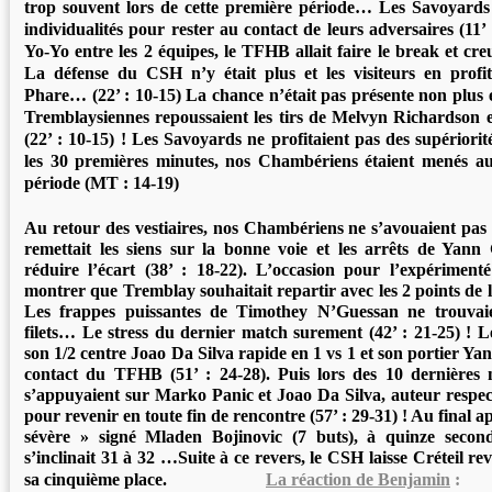
trop souvent lors de cette première période… Les Savoyards 
individualités pour rester au contact de leurs adversaires (11’
Yo-Yo entre les 2 équipes, le TFHB allait faire le break et creus
La défense du CSH n’y était plus et les visiteurs en profit
Phare… (22’ : 10-15) La chance n’était pas présente non plus e
Tremblaysiennes repoussaient les tirs de Melvyn Richardson
(22’ : 10-15) ! Les Savoyards ne profitaient pas des supério
les 30 premières minutes, nos Chambériens étaient menés a
période (MT : 14-19)
Au retour des vestiaires, nos Chambériens ne s’avouaient pas
remettait les siens sur la bonne voie et les arrêts de Yann
réduire l’écart (38’ : 18-22). L’occasion pour l’expérimen
montrer que Tremblay souhaitait repartir avec les 2 points de la 
Les frappes puissantes de Timothey N’Guessan ne trouvai
filets… Le stress du dernier match surement (42’ : 21-25) ! 
son 1/2 centre Joao Da Silva rapide en 1 vs 1 et son portier Y
contact du TFHB (51’ : 24-28). Puis lors des 10 dernières 
s’appuyaient sur Marko Panic et Joao Da Silva, auteur respec
pour revenir en toute fin de rencontre (57’ : 29-31) ! Au final a
sévère » signé Mladen Bojinovic (7 buts), à quinze seco
s’inclinait 31 à 32 …Suite à ce revers, le CSH laisse Créteil r
sa cinquième place.
La réaction de Benjamin
: