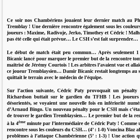
Ce soir nos Chambériens jouaient leur dernier match au Pha
Tremblay ! Une dernière rencontre également sous les couleurs
joueurs : Maxime, Radivoje, Jerko, Timothey et Cédric ! Malh
pas été celle qui était prévue… Le CSH s’est fait surprendre…
Le début de match était peu commun… Après seulement 1 
Bicanic lancé pour marquer le premier but de la rencontre tom
maitrisé de Jérémy Courtois ! Les arbitres l’avaient vue et allai
ce joueur Tremblaysien… Damir Bicanic restait longtemps au so
quittait le terrain avec le médecin de l’équipe.
Sur l’action suivante, Cédric Paty provoquait un pénalty
Richardson buttait sur le gardien du TFHB ! Les joueur
désorientés, se voyaient une nouvelle fois en infériorité numé
d’Arnaud Bingo. Un nouveau pénalty pour le CSH mais c’étai
de trouver le gardien Tremblaysien… Le premier but de la renc
ème
à la 4
minute par l’intermédiaire de Cédric Paty ! Comme u
rencontre sous les couleurs du CSH… (4’ : 1-0) Voncina Blaz a
problèmes à l’attaque Chambérienne (5’ : 1-3) ! Une action qui