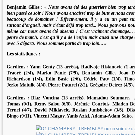
Benjamin Gilles :
«
Nous avons été des guerriers bien trop tard
bien passé ce soir ! Nous avons encaissé trop de buts et nous avon
beaucoup de domaines ! Effectivement, il y a eu un petit sur
surtout d’orgueil, mais c’était déjà trop tard... Nous pouvons n
même car nous avons été absents ! C’est vraiment dommage... 
genre de match, c’est qu’il y a de l’enjeu mais aussi une charge
avec 5 départs. Nous sommes partis de trop loin... »
Les statistiques
:
Gardiens :
Yann Genty (13 arrêts), Radivoje Ristanovic (1 ar
Traoré (2/4), Marko Panic (7/9), Benjamin Gille, Joao D
Richardson (1/4), Edin Basic (2/6), Cédric Paty (1/4), Timo
Jerko Matulic (4/4), Pierre Paturel (2/2), Grégoire Detrez (4/5)
Gardiens :
Blaz Voncina (13 arrêts), Mamadou Soumare.
Tomas (0/1), Remy Salou (6/8), Jérémie Courtois, Mladen Bo
Ternel (4/7), David Miklavcic, Ruslan Junisbekov (3/6), D
Bingo (9/11), Vincent Maguy, Yanis Azizi, Adama-Adam Sako