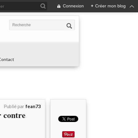
Connexion
+
Créer mon blog
Contact
Publié par
fean73
 contre