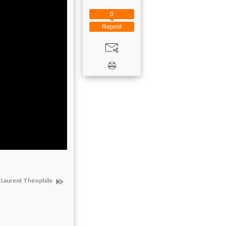
0
Repost
 Laurent Théophile