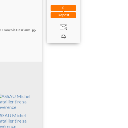
0
Repost
ar François Dasriaux
SSAU Michel
atailler tire sa
évérence