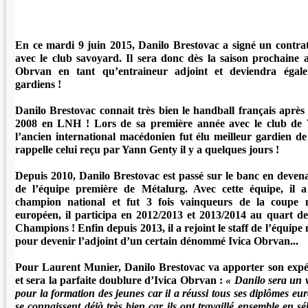
En ce mardi 9 juin 2015, Danilo Brestovac a signé un contrat
avec le club savoyard. Il sera donc dès la saison prochaine 
Obrvan en tant qu’entraineur adjoint et deviendra égale
gardiens !
Danilo Brestovac connait très bien le handball français après
2008 en LNH ! Lors de sa première année avec le club de V
l’ancien international macédonien fut élu meilleur gardien d
rappelle celui reçu par Yann Genty il y a quelques jours !
Depuis 2010, Danilo Brestovac est passé sur le banc en devena
de l’équipe première de Métalurg. Avec cette équipe, il a
champion national et fut 3 fois vainqueurs de la coupe 
européen, il participa en 2012/2013 et 2013/2014 au quart de
Champions ! Enfin depuis 2013, il a rejoint le staff de l’équip
pour devenir l’adjoint d’un certain dénommé Ivica Obrvan
Pour Laurent Munier, Danilo Brestovac va apporter son exp
et sera la parfaite doublure d’Ivica Obrvan :
« Danilo sera un v
pour la formation des jeunes car il a réussi tous ses diplômes eu
se connaissent déjà très bien car ils ont travaillé ensemble en sé