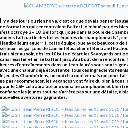
I
l y a des jours ou rien ne va, c’est ce que devais penser les 
de formation qui rencontraient Belfort, diminué par des b
s’est octroyé 2 – 18. Belfort qui joue dans la poule de Chamb
années fait partie des belles équipes du championnat N1, c
Handballeurs aguerrit, cette équipe joue avec beaucoup de t
sérieux, les garçons de Laurent Busselier et Bertrand Pachoud
frais hier au soir, dès les 10 buts d’écart les Savoyards ont pe
sans résister et en se battant jusqu’au bout de la rencontre, 
heures d’entraînements dans un Jean Jaurès sous sont signe 
avec une chaleur déjà étouffante, tous ces ingrédients réuni
le jeu des Chambériens, un match à oublier mais qui peux fai
ne pas recommencer, les vacances vont faire du bien à tous,
pour le CSH cela aura été une semaine compliquée et bien tri
confiance les jeunes tout ne s’arrête pas sur une défaite, à b
nouvelles aventures gagnantes.