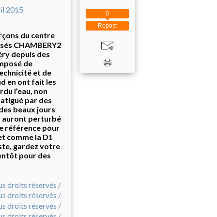
0
Repost
garçons du centre
lessés CHAMBERY2
éry depuis des
omposé de
echnicité et de
 en ont fait les
rdu l’eau, non
fatigué par des
des beaux jours
s auront perturbé
re référence pour
 et comme la D1
ste, gardez votre
ientôt pour des