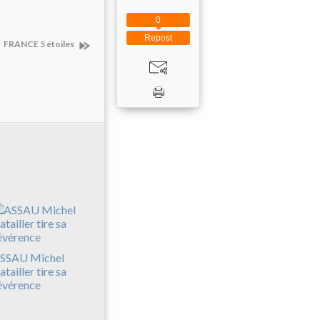
0
Repost
FRANCE 5 étoiles
SSAU Michel
atailler tire sa
évérence