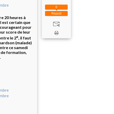
0
Repost
e 20 heures à
il est certain que
encourageant pour
eur score de leur
e
ntre le 2
, il faut
ichardson (malade)
ontre ce samedi
 de formation,
.