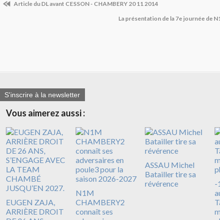
Article du DL avant CESSON - CHAMBERY 20 11 2014
La présentation de la 7e journée de N
S'inscrire à la newsletter
Vous aimerez aussi :
ASSAU Michel
Batailler tire sa
révérence
-
N1M
a
EUGEN ZAJA,
CHAMBERY2
T
ARRIÈRE DROIT
connaît ses
m