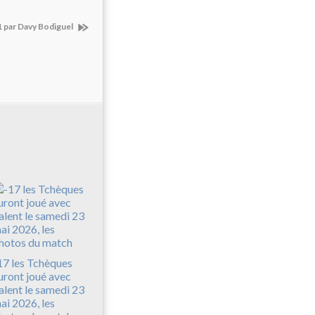
1 par Davy Bodiguel
17 les Tchèques
uront joué avec
alent le samedi 23
ai 2026, les