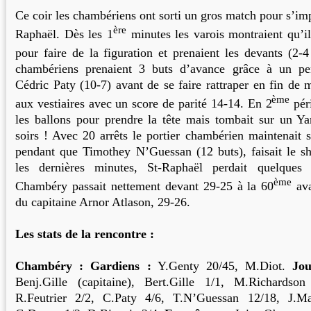
Ce coir les chambériens ont sorti un gros match pour s’im
ère
Raphaël. Dès les 1
minutes les varois montraient qu’il
pour faire de la figuration et prenaient les devants (2-4
chambériens prenaient 3 buts d’avance grâce à un pe
Cédric Paty (10-7) avant de se faire rattraper en fin de 
ème
aux vestiaires avec un score de parité 14-14. En 2
pér
les ballons pour prendre la tête mais tombait sur un Y
soirs ! Avec 20 arrêts le portier chambérien maintenait 
pendant que Timothey N’Guessan (12 buts), faisait le s
les dernières minutes, St-Raphaël perdait quelques 
ème
Chambéry passait nettement devant 29-25 à la 60
ava
du capitaine Arnor Atlason, 29-26.
Les stats de la rencontre :
Chambéry : Gardiens :
Y.Genty 20/45, M.Diot.
Jo
Benj.Gille (capitaine), Bert.Gille 1/1, M.Richardso
R.Feutrier 2/2, C.Paty 4/6, T.N’Guessan 12/18, J.Mat