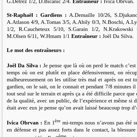
G.Detrez 1/2, D.Bicanic 2/4.
Entraîneur :
Ivica Obrvan.
St-Raphaël : Gardiens :
A.Demaille 10/26, S.Djukan
A.Atlason 4/9, A.Tomas 3/5, A.Abily 0/3, N.Boschi, A.L
1/2, R.Caucheteux 5/10, S.Garain 1/2, N.Krakowski 
M.Olsen 6/11, W.Hmam 1/1
Entraîneur :
Joël Da Silva.
Le mot des entraîneurs :
Joël Da Silva :
Je pense que là où on perd le match c’est
temps où on est plutôt en place défensivement, on récu
malheureusement on les utilise très mal et après on est t
gardien, on le sait, on le connait et pendant 7/8 minutes il a
tout seul sur le terrain et après ça a été difficile parce que
de la qualité, avec un public, de l’expérience et même si
était avec eux je pense qu’on avait laissé beaucoup trop d’
ère
Ivica Obrvan :
En 1
mi-temps nous n’avons pas été su
en défense et pas assez forts dans le contact, la blessur
ème