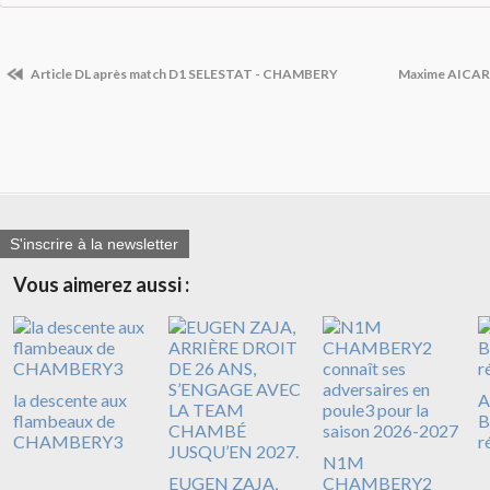
Article DL après match D1 SELESTAT - CHAMBERY
Maxime AICARD
S'inscrire à la newsletter
Vous aimerez aussi :
la descente aux
A
flambeaux de
B
CHAMBERY3
r
N1M
EUGEN ZAJA,
CHAMBERY2