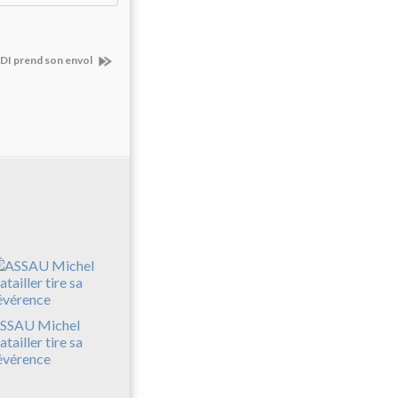
I prend son envol
SSAU Michel
atailler tire sa
évérence