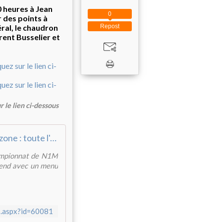
 heures à Jean
0
 des points à
Repost
ral, le chaudron
rent Busselier et
 le lien ci-dessous
Handzone : toute l'actualité du handball, en français !
hampionnat de N1M
k-end avec un menu
s.aspx?id=60081