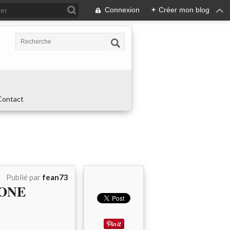
Connexion
+
Créer mon blog
Contact
Publié par
fean73
MONE