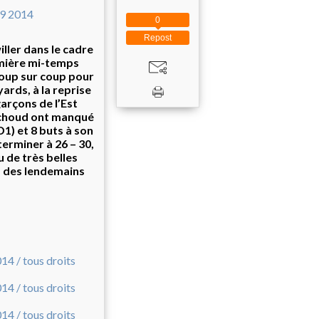
0
Repost
ler dans le cadre
emière mi-temps
coup sur coup pour
yards, à la reprise
arçons de l’Est
Pachoud ont manqué
D1) et 8 buts à son
erminer à 26 – 30,
u de très belles
 à des lendemains