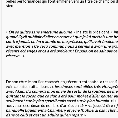
belles performances qui l’ont emmené vers un titre de champion d
bleu.
«
On se quitte sans amertune aucune
» Insiste le président, «
im
quand Cyril oubliait d’aller en cours et que je lui mettais une bra
contre jamais en fin d’année de me préciser, qu’il avait finalem
avec mention ! Ce vécu commun nous a permis d’avoir une gra
récents échanges et ça a été précieux ! Et puis, on ne sait pas ce
réserve…
»
De son côté le portier chambérien, récent trentenaire, a ressenti l
voir ce qui se fait ailleurs : «
les choses sont allées très vite apr
avec Alain. Il a compris mon envie de sortir de la routine, de m
quittant le cocon que ce club a été pour moi et d’aller goûter a
seulement sur le plan sportif mais aussi sur le plan humain. »
Luc
nouveau recordman du nombre d’arrêts en LNH va jusqu’à dire «
handballistiquement à Chambéry et je ne l’oublierai pas ; c’est 
dans ce club et c’est un adulte qui en repart.
»