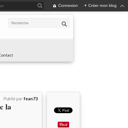
Connexion
+
Créer mon blog
Contact
Publié par
fean73
c la