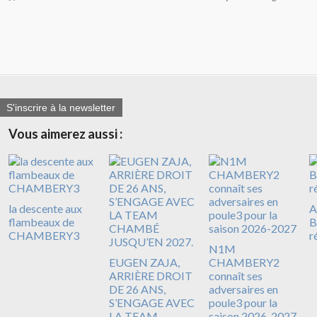
S'inscrire à la newsletter
Vous aimerez aussi :
la descente aux
A
flambeaux de
B
CHAMBERY3
r
N1M
EUGEN ZAJA,
CHAMBERY2
ARRIÈRE DROIT
connaît ses
DE 26 ANS,
adversaires en
S’ENGAGE AVEC
poule3 pour la
LA TEAM
saison 2026-2027