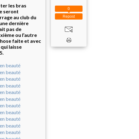
ter les bras
0
se seront
Repost
arrage au club du
 une dernière
ait pas de
xième ou l’autre
chose faite et avec
qui laisse
5.