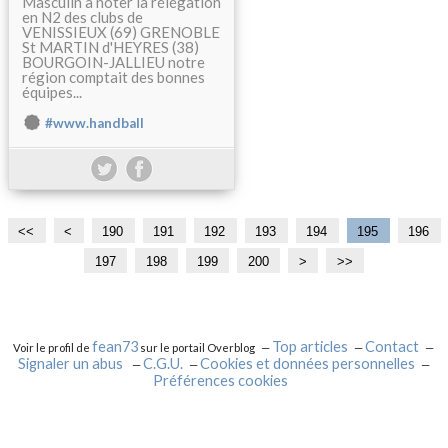
Masculin à noter la rélégation
en N2 des clubs de
VENISSIEUX (69) GRENOBLE
St MARTIN d'HEYRES (38)
BOURGOIN-JALLIEU notre
région comptait des bonnes
équipes...
#www.handball
<<
<
1
1
1
1
1
1
1
1
1
190
191
192
193
194
195
196
0
1
2
3
4
5
6
7
8
197
198
199
200
>
>>
0
0
0
0
0
0
0
0
0
fean73
Top articles
Contact
Voir le profil de
sur le portail Overblog
Signaler un abus
C.G.U.
Cookies et données personnelles
Préférences cookies