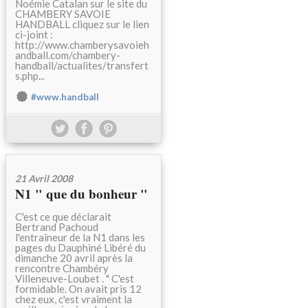
Noémie Catalan sur le site du
CHAMBERY SAVOIE
HANDBALL cliquez sur le lien
ci-joint :
http://www.chamberysavoieh
andball.com/chambery-
handball/actualites/transfert
s.php...
#www.handball
21 Avril 2008
N1 " que du bonheur "
C'est ce que déclarait
Bertrand Pachoud
l'entraîneur de la N1 dans les
pages du Dauphiné Libéré du
dimanche 20 avril après la
rencontre Chambéry
Villeneuve-Loubet . " C'est
formidable. On avait pris 12
chez eux, c'est vraiment la