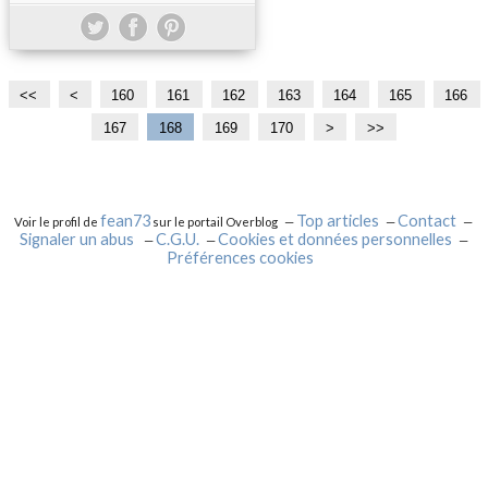
<<
<
1
1
1
1
1
1
160
161
162
163
164
165
166
0
1
2
3
4
5
167
168
169
170
1
1
2
>
>>
0
0
0
0
0
0
8
9
0
0
0
0
fean73
Top articles
Contact
Voir le profil de
sur le portail Overblog
Signaler un abus
C.G.U.
Cookies et données personnelles
Préférences cookies