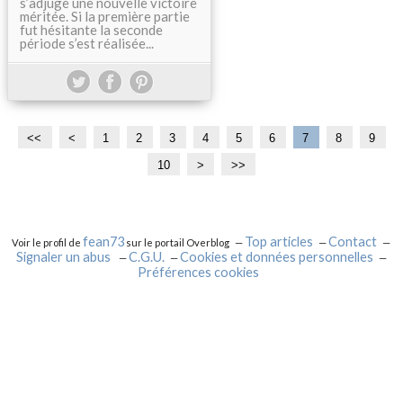
s’adjuge une nouvelle victoire
méritée. Si la première partie
fut hésitante la seconde
période s’est réalisée...
<<
<
1
2
3
4
5
6
7
8
9
10
2
3
4
5
6
7
8
9
1
2
3
4
>
>>
0
0
0
0
0
0
0
0
0
0
0
0
0
0
0
0
fean73
Top articles
Contact
Voir le profil de
sur le portail Overblog
Signaler un abus
C.G.U.
Cookies et données personnelles
Préférences cookies