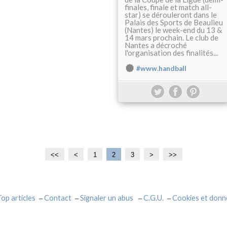
finales, finale et match all-
star) se dérouleront dans le
Palais des Sports de Beaulieu
(Nantes) le week-end du 13 &
14 mars prochain. Le club de
Nantes a décroché
l'organisation des finalités...
#www.handball
<<
<
1
2
3
>
>>
Top articles
Contact
Signaler un abus
C.G.U.
Cookies et donn