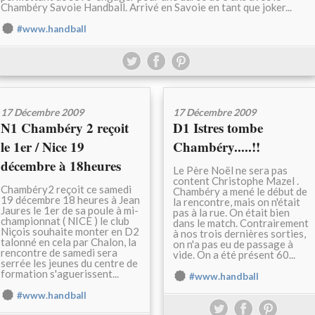
Chambéry Savoie Handball. Arrivé en Savoie en tant que joker...
#www.handball
17 Décembre 2009
17 Décembre 2009
N1 Chambéry 2 reçoit
D1 Istres tombe
le 1er / Nice 19
Chambéry.....!!
décembre à 18heures
Le Père Noël ne sera pas
content Christophe Mazel .
Chambéry2 reçoit ce samedi
Chambéry a mené le début de
19 décembre 18 heures à Jean
la rencontre, mais on n'était
Jaures le 1er de sa poule à mi-
pas à la rue. On était bien
championnat ( NICE ) le club
dans le match. Contrairement
Niçois souhaite monter en D2
à nos trois dernières sorties,
talonné en cela par Chalon, la
on n'a pas eu de passage à
rencontre de samedi sera
vide. On a été présent 60...
serrée les jeunes du centre de
formation s'aguerissent...
#www.handball
#www.handball