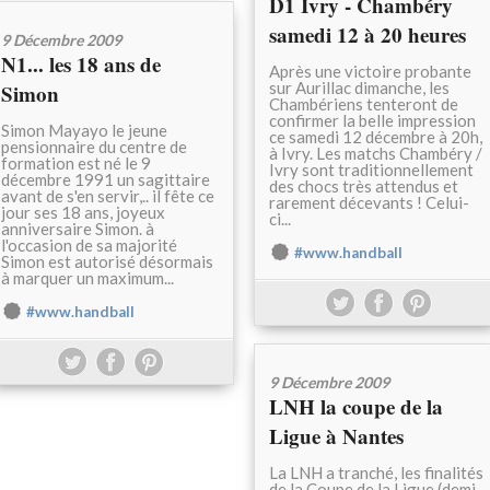
D1 Ivry - Chambéry
samedi 12 à 20 heures
9 Décembre 2009
N1... les 18 ans de
Après une victoire probante
sur Aurillac dimanche, les
Simon
Chambériens tenteront de
confirmer la belle impression
Simon Mayayo le jeune
ce samedi 12 décembre à 20h,
pensionnaire du centre de
à Ivry. Les matchs Chambéry /
formation est né le 9
Ivry sont traditionnellement
décembre 1991 un sagittaire
des chocs très attendus et
avant de s'en servir,.. il fête ce
rarement décevants ! Celui-
jour ses 18 ans, joyeux
ci...
anniversaire Simon. à
l'occasion de sa majorité
#www.handball
Simon est autorisé désormais
à marquer un maximum...
#www.handball
9 Décembre 2009
LNH la coupe de la
Ligue à Nantes
La LNH a tranché, les finalités
de la Coupe de la Ligue (demi-