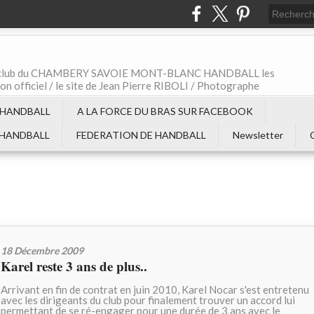
t le club du CHAMBERY SAVOIE MONT-BLANC HANDBALL les
non officiel / le site de Jean Pierre RIBOLI / Photographe
 HANDBALL
A LA FORCE DU BRAS SUR FACEBOOK
 HANDBALL
FEDERATION DE HANDBALL
Newsletter
18 Décembre 2009
Karel reste 3 ans de plus..
Arrivant en fin de contrat en juin 2010, Karel Nocar s'est entretenu
avec les dirigeants du club pour finalement trouver un accord lui
permettant de se ré-engager pour une durée de 3 ans avec le