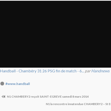
Handball - Chambéry 31 26 PSG fin de match - 6...
par
Handnews
#www.handball
N1 CHAMBERY2 reçoit SAINT-EGREVE samedi 8 mars 2014
N1 la rencontre innatendue CHAMBERY2 – St 