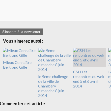
S'inscrire à la newsletter
Vous aimerez aussi :
Mieux Connaître
Bertrand Gille
CSH Les
L
le 9ème challenge
rencontres du wek
m
de la ville de
end 5 et 6 avril
d
Chambéry
2014
3
dimanche 8 juin
2014
Commenter cet article