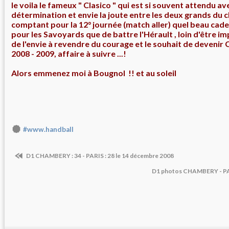
le voila le fameux " Clasico " qui est si souvent attendu av
détermination et envie la joute entre les deux grands du
comptant pour la 12° journée (match aller) quel beau cade
pour les Savoyards que de battre l'Hérault , loin d'être 
de l'envie à revendre du courage et le souhait de deveni
2008 - 2009, affaire à suivre ...!
Alors emmenez moi à Bougnol !! et au soleil
#www.handball
D1 CHAMBERY : 34 - PARIS : 28 le 14 décembre 2008
D1 photos CHAMBERY - PA