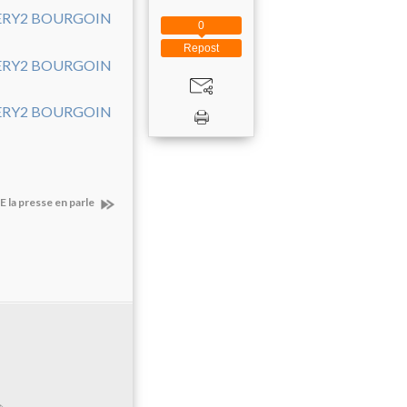
0
Repost
 la presse en parle