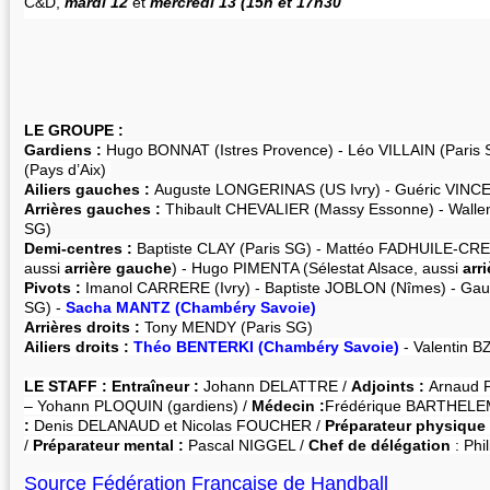
C&D,
mardi 12
et
mercredi 13 (15h et 17h30
LE GROUPE :
Gardiens :
Hugo BONNAT (Istres Provence) - Léo VILLAIN (Paris 
(Pays d’Aix)
Ailiers gauches :
Auguste LONGERINAS (US Ivry) - Guéric VINC
Arrières gauches :
Thibault CHEVALIER (Massy Essonne) - Wall
SG)
Demi-centres :
Baptiste CLAY (Paris SG) - Mattéo FADHUILE-CREP
aussi
arrière gauche
) - Hugo PIMENTA (Sélestat Alsace, aussi
arri
Pivots :
Imanol CARRERE (Ivry) - Baptiste JOBLON (Nîmes) - Gau
SG) -
Sacha MANTZ (Chambéry Savoie)
Arrières droits :
Tony MENDY (Paris SG)
Ailiers droits :
Théo BENTERKI (Chambéry Savoie)
- Valentin 
LE STAFF : Entraîneur :
Johann DELATTRE /
Adjoints :
Arnaud P
– Yohann PLOQUIN (gardiens) /
Médecin :
Frédérique BARTHELE
:
Denis DELANAUD et Nicolas FOUCHER /
Préparateur physique
/
Préparateur mental :
Pascal NIGGEL /
Chef de délégation
: Ph
Source Fédération Française de Handball