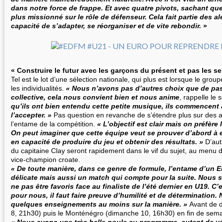
dans notre force de frappe. Et avec quatre pivots, sachant q
plus missionné sur le rôle de défenseur. Cela fait partie des alé
capacité de s’adapter, se réorganiser et de vite rebondir.
»
« Construire le futur avec les garçons du présent et pas les 
Tel est le lot d’une sélection nationale, qui plus est lorsque le grou
les individualités.
« Nous n’avons pas d’autres choix que de pas
collective, cela nous convient bien et nous anime
, rappelle le 
qu’ils ont bien entendu cette petite musique, ils commencent 
l’accepter. »
Pas question en revanche de s’étendre plus sur des a
l’entame de la compétition.
« L’objectif est clair mais on préfère
On peut imaginer que cette équipe veut se prouver d’abord à e
en capacité de produire du jeu et obtenir des résultats. »
D’aut
du capitaine Clay seront rapidement dans le vif du sujet, au menu d
vice-champion croate.
« De toute manière, dans ce genre de formule, l’entame d’un E
délicate mais aussi un match qui compte pour la suite. Nous
ne pas être favoris face au finaliste de l’été dernier en U19. 
pour nous, il faut faire preuve d’humilité et de détermination
quelques enseignements au moins sur la manière. »
Avant de d
8, 21h30) puis le Monténégro (dimanche 10, 16h30) en fin de sema
« Nous avons une très belle poule au programme, autant de v