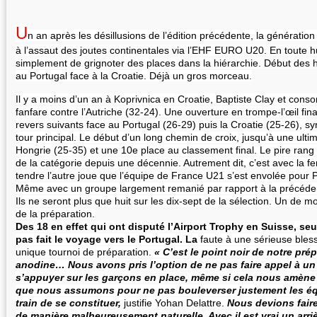
U
n an après les désillusions de l’édition précédente, la génération
à l’assaut des joutes continentales via l’EHF EURO U20. En toute hu
simplement de grignoter des places dans la hiérarchie. Début des ho
au Portugal face à la Croatie. Déjà un gros morceau.
Il y a moins d’un an à Koprivnica en Croatie, Baptiste Clay et cons
fanfare contre l’Autriche (32-24). Une ouverture en trompe-l’œil fi
revers suivants face au Portugal (26-29) puis la Croatie (25-26), s
tour principal. Le début d’un long chemin de croix, jusqu’à une ult
Hongrie (25-35) et une 10e place au classement final. Le pire ran
de la catégorie depuis une décennie. Autrement dit, c’est avec la f
tendre l’autre joue que l’équipe de France U21 s’est envolée pour Por
Même avec un groupe largement remanié par rapport à la précéde
Ils ne seront plus que huit sur les dix-sept de la sélection. Un de m
de la préparation.
Des 18 en effet qui ont disputé l’Airport Trophy en Suisse, s
pas fait le voyage vers le Portugal. La
faute à une sérieuse bles
unique tournoi de préparation.
« C’est le point noir de notre pré
anodine… Nous avons pris l’option de ne pas faire appel à un
s’appuyer sur les garçons en place, même si cela nous amène 
que nous assumons pour ne pas bouleverser justement les éq
train de se constituer,
justifie Yohan Delattre.
Nous devions faire 
de manière malheureusement naturelle. Avec il est vrai un arr