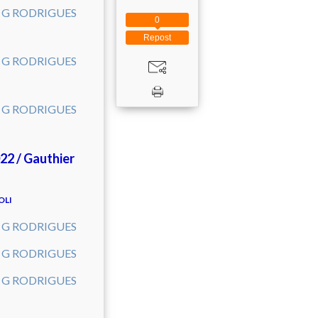
0
Repost
22 / Gauthier
BOLI