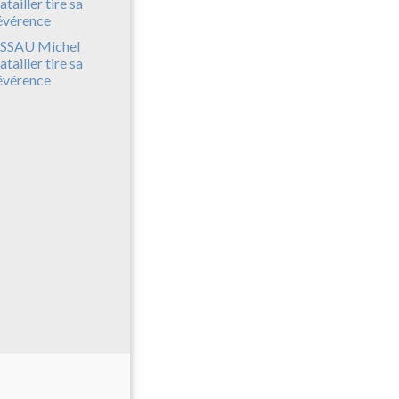
SSAU Michel
atailler tire sa
évérence