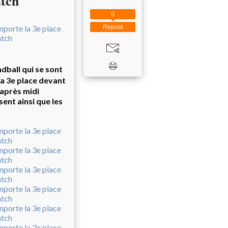
atch
0
Repost
ndball qui se sont
sa 3e place devant
après midi
ent ainsi que les