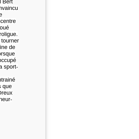
l Bert
onvaincu
e
-centre
joué
roligue.
 tourner
nine de
orsque
 occupé
a sport-
ntrainé
s que
(Dreux
neur-