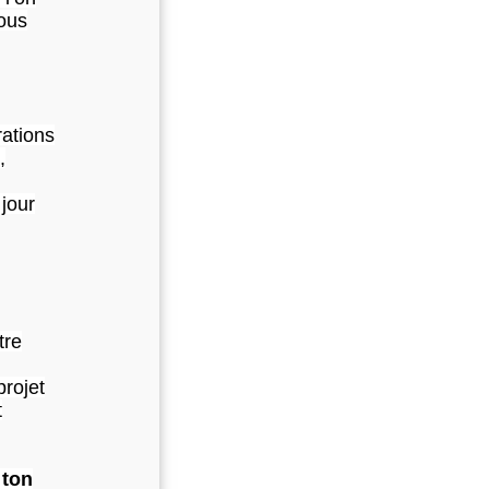
nous
rations
,
 jour
tre
projet
t
 ton