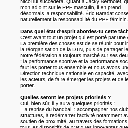
Nicol lui succédera. Quant à Jacky Bertholet, qu
mon adjoint sur le PPF masculin, il en prend
désormais la responsabilité. Éric Baradat cons
naturellement la responsabilité du PPF féminin.
Dans quel état d’esprit abordes-tu cette tâc
C'est avant tout un projet qui est porté par une
La première des choses est de se réunir pour 
la réorganisation de la DTN, puis de partager le
Notre fédération a toujours marché sur ses deu
: la performance sportive et la performance socia
faut les porter tous ensemble et nous avons un
Direction technique nationale en capacité, avec
les acteurs, de faire émerger les projets et de l
porter.
Quelles seront les projets priorisés ?
Oui, bien sûr, il y aura quelques priorités :
- la reprise du handball : accompagner nos clu
structures, à redémarrer l'activité notamment a
soutien de proximité, au travers des formations
tous les dispositifs de pratiques innovantes que