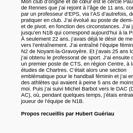
Mon club d’origine et de cœur est le cercle Pau
de Rennes que j’ai rejoint à l’âge de 11 ans, c
par un professeur d’EPS, via l’AS d’autrefois, d
pratiquer en club. J’ai évolué au poste de demi
et de pivot, en fonction des circonstances. J’ai 
jusqu’en N1B qui correspond aujourd’hui à la P
À seulement 22 ans, j’avais déjà le désir de me
vers l’entraînement. J’ai entraîné l’équipe fémi
N2 de Noyant-la-Gravoyère. Et j’avais 25 ans l
j’ai obtenu le professorat de sport. J’ai ensuite
un premier poste de CTS, en région Centre, à l
études de Chartres. C’était alors une section
emblématique pour le handball féminin et j’ai e
des athlètes qui avaient à peine 5 ans de moin
moi. Puis j’ai suivi Michel Barbot vers le DAC 
AC), où, pendant quelques temps, j’étais entrai
joueur de l’équipe de N1B.
Propos recueillis par Hubert Guériau