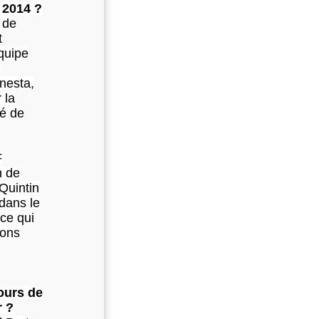
n 2014 ?
 de
t
quipe
.
nesta,
 la
dé de
F
n de
Quintin
 dans le
ce qui
ions
ours de
r ?