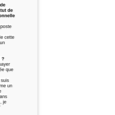
de
tut de
onnelle
 poste
de cette
 un
 ?
sayer
dée que
 suis
mme un
e
dans
, je
f