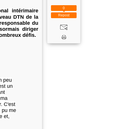
0
nal intérimaire
Repost
uveau DTN de la
 responsable du
sormais diriger
nombreux défis.
un peu
est un
ant
t ma
. C'est
i pu me
e et,