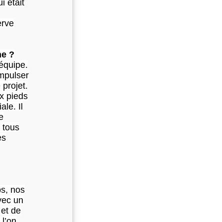
i était
erve
he ?
 équipe.
impulser
 projet.
x pieds
le. Il
e
 tous
es
bs, nos
vec un
 et de
 l’on