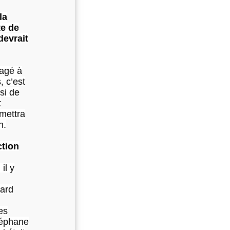
la
te de
devrait
gagé à
, c’est
si de
t
rmettra
n.
ction
il y
lard
es
Stéphane