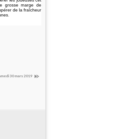
érer les joueuses cet
une grosse marge de
pérer de la fraîcheur
unes.
medi 30 mars 2019