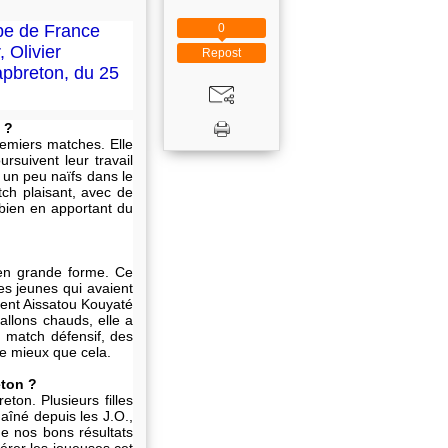
0
ipe de France
 Olivier
Repost
apbreton, du 25
 ?
emiers matches. Elle
suivent leur travail
 un peu naïfs dans le
ch plaisant, avec de
 bien en apportant du
 en grande forme. Ce
des jeunes qui avaient
ent Aissatou Kouyaté
allons chauds, elle a
 match défensif, des
ire mieux que cela.
eton ?
ton. Plusieurs filles
aîné depuis les J.O.,
de nos bons résultats