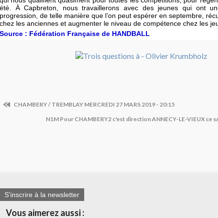
qui nous qualifient quasiment pour toutes les compétitions, pour régén
été. À Capbreton, nous travaillerons avec des jeunes qui ont 
progression, de telle manière que l’on peut espérer en septembre, récu
chez les anciennes et augmenter le niveau de compétence chez les je
Source : Fédération Française de HANDBALL
CHAMBERY / TREMBLAY MERCREDI 27 MARS 2019 - 20:15
N1M Pour CHAMBERY2 c'est direction ANNECY-LE-VIEUX ce sa
S'inscrire à la newsletter
Vous aimerez aussi :