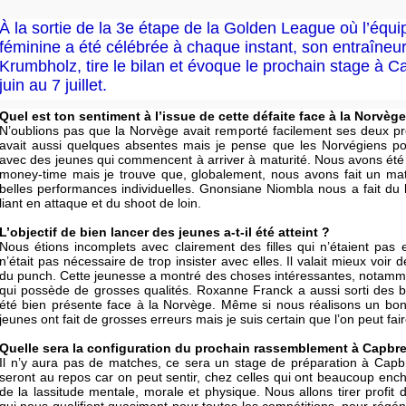
À la sortie de la 3e étape de la Golden League où l’équ
féminine a été célébrée à chaque instant, son entraîneur,
Krumbholz, tire le bilan et évoque le prochain stage à C
juin au 7 juillet.
Quel est ton sentiment à l’issue de cette défaite face à la Norvège
N’oublions pas que la Norvège avait remporté facilement ses deux pr
avait aussi quelques absentes mais je pense que les Norvégiens pour
avec des jeunes qui commencent à arriver à maturité. Nous avons été
money-time mais je trouve que, globalement, nous avons fait un mat
belles performances individuelles. Gnonsiane Niombla nous a fait du
liant en attaque et du shoot de loin.
L’objectif de bien lancer des jeunes a-t-il été atteint ?
Nous étions incomplets avec clairement des filles qui n’étaient pas
n’était pas nécessaire de trop insister avec elles. Il valait mieux voir 
du punch. Cette jeunesse a montré des choses intéressantes, notamm
qui possède de grosses qualités. Roxanne Franck a aussi sorti des b
été bien présente face à la Norvège. Même si nous réalisons un bon
jeunes ont fait de grosses erreurs mais je suis certain que l’on peut fa
Quelle sera la configuration du prochain rassemblement à Capbr
Il n’y aura pas de matches, ce sera un stage de préparation à Capbre
seront au repos car on peut sentir, chez celles qui ont beaucoup ench
de la lassitude mentale, morale et physique. Nous allons tirer profit 