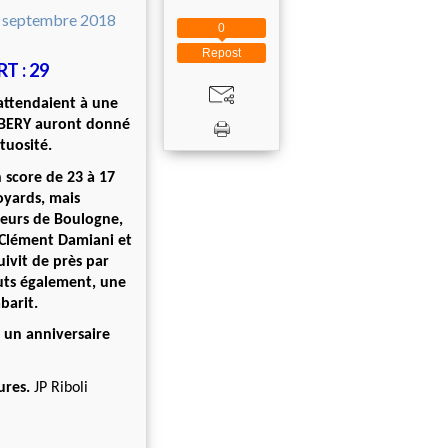
0
Repost
 : 29
attendaient à une
AMBERY auront donné
tuosité.
 score de 23 à 17
oyards, mais
eurs de Boulogne,
t Clément Damiani et
ivit de près par
uts également, une
barit.
 un anniversaire
ures.
JP Riboli