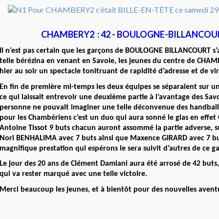
CHAMBERY2 : 42 - BOULOGNE-BILLANCOURT
Il n’est pas certain que les garçons de BOULOGNE BILLANCOURT s’
telle bérézina en venant en Savoie, les jeunes du centre de CH
hier au soir un spectacle tonitruant de rapidité d’adresse et de vir
En fin de première mi-temps les deux équipes se séparaient sur un
ce qui laissait entrevoir une deuxième partie à l’avantage des Sav
personne ne pouvait imaginer une telle déconvenue des handball
pour les Chambériens c’est un duo qui aura sonné le glas en effe
Antoine Tissot 9 buts chacun auront assommé la partie adverse, su
Nori BENHALIMA avec 7 buts ainsi que Maxence GIRARD avec 7 b
magnifique prestation qui espérons le sera suivit d’autres de ce ga
Le jour des 20 ans de Clément Damiani aura été arrosé de 42 buts,
qui va rester marqué avec une telle victoire.
Merci beaucoup les jeunes, et à bientôt pour des nouvelles avent