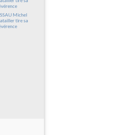
SSAU Michel
atailler tire sa
évérence