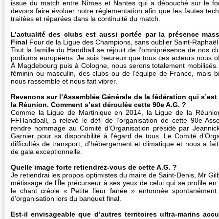
issue du match entre Nîmes et Nantes qui a débouché sur le for
devons faire évoluer notre réglementation afin que les fautes tec
traitées et réparées dans la continuité du match.
L’actualité des clubs est aussi portée par la présence mas
Final
Four de la Ligue des Champions, sans oublier Saint-Rapha
Tout la famille du Handball se réjouit de l’omniprésence de nos club
podiums européens. Je suis heureux que tous ces acteurs nous off
À Magdebourg puis à Cologne, nous serons totalement mobilisés. 
féminin ou masculin, des clubs ou de l’équipe de France, mais b
nous rassemble et nous fait vibrer.
Revenons sur l’Assemblée Générale de la fédération qui s’est
la Réunion. Comment s’est déroulée cette 90e A.G. ?
Comme la Ligue de Martinique en 2014, la Ligue de la Réunion
FFHandball, a relevé le défi de l’organisation de cette 90e Ass
rendre hommage au Comité d’Organisation présidé par Jeannic
Garnier pour sa disponibilité à l’égard de tous. Le Comité d’Org
difficultés de transport, d’hébergement et climatique et nous a fait
de gala exceptionnelle.
Quelle image forte retiendrez-vous de cette A.G. ?
Je retiendrai les propos optimistes du maire de Saint-Denis, Mr Gilb
métissage de l’Île précurseur à ses yeux de celui qui se profile en
le chant créole « Petite fleur fanée » entonnée spontanément
d’organisation lors du banquet final.
Est-il envisageable que d’autres territoires ultra-marins accue