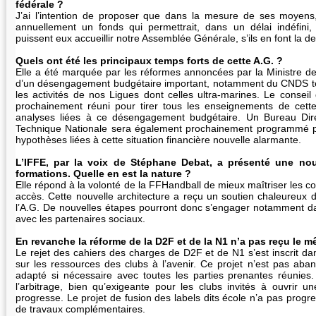
fédérale ?
J’ai l’intention de proposer que dans la mesure de ses moyen
annuellement un fonds qui permettrait, dans un délai indéfini, 
puissent eux accueillir notre Assemblée Générale, s’ils en font la 
Quels ont été les principaux temps forts de cette A.G. ?
Elle a été marquée par les réformes annoncées par la Ministre 
d’un désengagement budgétaire important, notamment du CNDS terr
les activités de nos Ligues dont celles ultra-marines. Le conseil 
prochainement réuni pour tirer tous les enseignements de cett
analyses liées à ce désengagement budgétaire. Un Bureau Dire
Technique Nationale sera également prochainement programmé p
hypothèses liées à cette situation financière nouvelle alarmante.
L’IFFE, par la voix de Stéphane Debat, a présenté une nou
formations. Quelle en est la nature ?
Elle répond à la volonté de la FFHandball de mieux maîtriser les con
accès. Cette nouvelle architecture a reçu un soutien chaleureux d
l’A.G. De nouvelles étapes pourront donc s’engager notamment d
avec les partenaires sociaux.
En revanche la réforme de la D2F et de la N1 n’a pas reçu le 
Le rejet des cahiers des charges de D2F et de N1 s’est inscrit da
sur les ressources des clubs à l’avenir. Ce projet n’est pas aban
adapté si nécessaire avec toutes les parties prenantes réunies
l’arbitrage, bien qu’exigeante pour les clubs invités à ouvrir un
progresse. Le projet de fusion des labels dits école n’a pas progress
de travaux complémentaires.