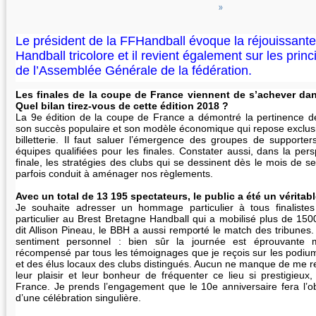
Le président de la FFHandball évoque la réjouissante
Handball tricolore et il revient également sur les prin
de l’Assemblée Générale de la fédération.
Les finales de la coupe de France viennent de s’achever dan
Quel bilan tirez-vous de cette édition 2018 ?
La 9e édition de la coupe de France a démontré la pertinence d
son succès populaire et son modèle économique qui repose exclusi
billetterie. Il faut saluer l’émergence des groupes de support
équipes qualifiées pour les finales. Constater aussi, dans la per
finale, les stratégies des clubs qui se dessinent dès le mois de 
parfois conduit à aménager nos règlements.
Avec un total de 13 195 spectateurs, le public a été un vérita
Je souhaite adresser un hommage particulier à tous finaliste
particulier au Brest Bretagne Handball qui a mobilisé plus de 15
dit Allison Pineau, le BBH a aussi remporté le match des tribunes
sentiment personnel : bien sûr la journée est éprouvante 
récompensé par tous les témoignages que je reçois sur les podium
et des élus locaux des clubs distingués. Aucun ne manque de me r
leur plaisir et leur bonheur de fréquenter ce lieu si prestigieux,
France. Je prends l’engagement que le 10e anniversaire fera l’ob
d’une célébration singulière.