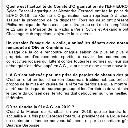
Quelle est l’actualité du Comité d’Organisation de l’EHF EURO
Sylvie Pascal-Lagarrigue et Alexandre Ferracci ont fait le point d
EURO 2018. Le Comité d’Organisation sera représenté à cha
assurer la promotion de ce dispositif. Tous les deux ont présent
Philharmonique de Paris ainsi que le tirage au sort de la compéti
le 12 juin à la Maison de la Radio à Paris. Sylvie et Alexandre ont
Challenge club rappelant l’enjeu de la billetterie.
Un dossier, l’usage de la colle, a animé les débats avec not
remarquée d’Olivier Krumbholz…
L’usage de la colle rencontre chaque saison de plus en plus d’
propriétaires d’équipements sportifs, à savoir des communes
collectivités locales qui luttent contre toutes les normes qui leur s
débat qui s’est développé en A.G., le principe d’une action nouvelle
L’A.G s’est achevée par une prise de paroles de chacun des 
C’est en effet un tour d’horizon désormais traditionnel. Les prés
propos de la mise en œuvre de la réforme territoriale qui a montr
alerté sur le risque de surcharge auquel les Territoires doivent fai
le cadre du Conseil des Territoires doit déboucher sur une meilleure
fédérales.
Où se tiendra la 91e A.G. en 2019 ?
C’est à la Maison du Handball, en avril 2019, que se tiendra le
accueillie à la fois par Georges Potard, le président de la Ligue Île-
en septembre dans ce nouveau bâtiment, et par la secrétaire gé
Béatrice Barbusse.