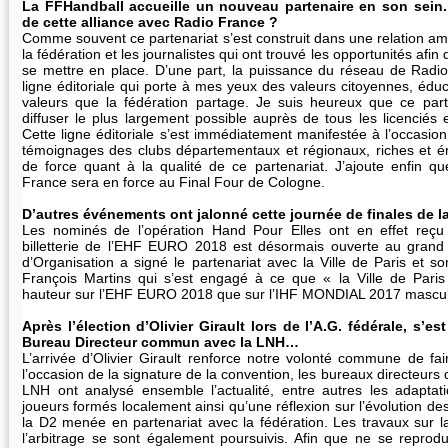
La FFHandball accueille un nouveau partenaire en son sein.
de cette alliance avec Radio France ?
Comme souvent ce partenariat s’est construit dans une relation am
la fédération et les journalistes qui ont trouvé les opportunités afin
se mettre en place. D’une part, la puissance du réseau de Radio
ligne éditoriale qui porte à mes yeux des valeurs citoyennes, éduca
valeurs que la fédération partage. Je suis heureux que ce part
diffuser le plus largement possible auprès de tous les licenciés 
Cette ligne éditoriale s’est immédiatement manifestée à l’occasion
témoignages des clubs départementaux et régionaux, riches et é
de force quant à la qualité de ce partenariat. J’ajoute enfin q
France sera en force au Final Four de Cologne.
D’autres événements ont jalonné cette journée de finales de
Les nominés de l’opération Hand Pour Elles ont en effet reçu
billetterie de l’EHF EURO 2018 est désormais ouverte au grand 
d’Organisation a signé le partenariat avec la Ville de Paris et s
François Martins qui s’est engagé à ce que « la Ville de Paris
hauteur sur l’EHF EURO 2018 que sur l’IHF MONDIAL 2017 mascul
Après l’élection d’Olivier Girault lors de l’A.G. fédérale, s’
Bureau Directeur commun avec la LNH…
L’arrivée d’Olivier Girault renforce notre volonté commune de fair
l’occasion de la signature de la convention, les bureaux directeurs 
LNH ont analysé ensemble l’actualité, entre autres les adaptat
joueurs formés localement ainsi qu’une réflexion sur l’évolution d
la D2 menée en partenariat avec la fédération. Les travaux sur la
l’arbitrage se sont également poursuivis. Afin que ne se repro