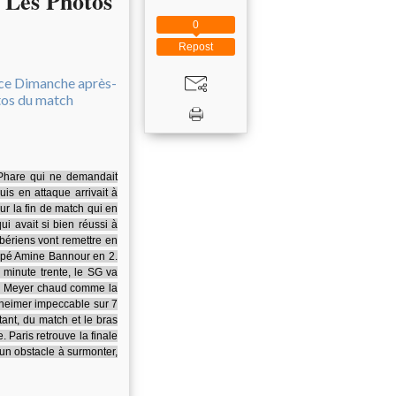
. Les Photos
0
Repost
 Phare qui ne demandait
is en attaque arrivait à
ur la fin de match qui en
ui avait si bien réussi à
bériens vont remettre en
upé Amine Bannour en 2.
minute trente, le SG va
lien Meyer chaud comme la
sheimer impeccable sur 7
ant, du match et le bras
Paris retrouve la finale
e un obstacle à surmonter,