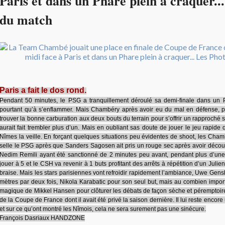
Paris et dans un Phare plein à craquer..
du match
Paris a fait le dos rond.
Pendant 50 minutes, le PSG a tranquillement déroulé sa demi-finale dans un
pourtant qu’à s’enflammer. Mais Chambéry après avoir eu du mal en défense, pu
trouver la bonne carburation aux deux bouts du terrain pour s’offrir un rapproché s
aurait fait trembler plus d’un. Mais en oubliant sas doute de jouer le jeu rapide q
Nîmes la veille. En forçant quelques situations peu évidentes de shoot, les Cham
selle le PSG après que Sanders Sagosen ait pris un rouge sec après avoir déco
Nedim Remili ayant été sanctionné de 2 minutes peu avant, pendant plus d’une 
jouer à 5 et le CSH va revenir à 1 buts profitant des arrêts à répétition d’un Ju
braise. Mais les stars parisiennes vont refroidir rapidement l’ambiance, Uwe Gen
mètres par deux fois, Nikola Karabatic pour son seul but, mais au combien import
magique de Mikkel Hansen pour clôturer les débats de façon sèche et péremptoire. 
de la Coupe de France dont il avait été privé la saison dernière. Il lui reste encor
et sur ce qu’ont montré les Nîmois, cela ne sera surement pas une sinécure.
François Dasriaux HANDZONE