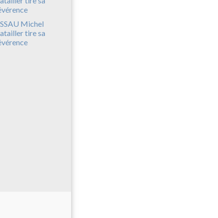
SSAU Michel
atailler tire sa
évérence