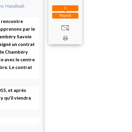
0
Repost
a rencontre
apprenons par le
Chambéry Savoie
 signé un contrat
s de Chambéry
te avec le centre
bre. Le contrat
015, et après
y qu’il viendra