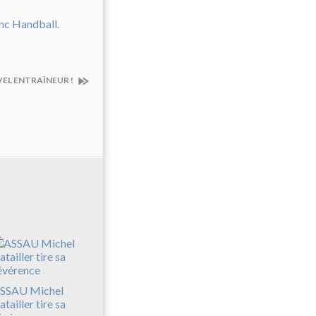
EL ENTRAÎNEUR !
SSAU Michel
atailler tire sa