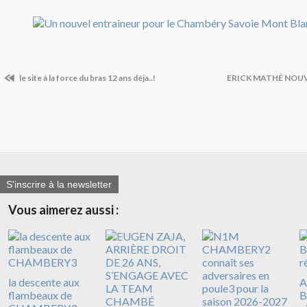
le site à la force du bras 12 ans déja..!
ERICK MATHÉ NOUV
S'inscrire à la newsletter
Vous aimerez aussi :
la descente aux
A
flambeaux de
B