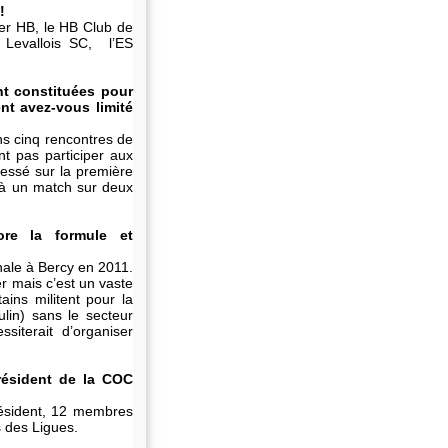
!
lier HB, le HB Club de
 Levallois SC, l’ES
nt constituées pour
nt avez-vous limité
ns cinq rencontres de
t pas participer aux
lessé sur la première
 à un match sur deux
ore la formule et
nale à Bercy en 2011.
er mais c’est un vaste
ins militent pour la
ulin) sans le secteur
iterait d’organiser
Président de la COC
ésident, 12 membres
s des Ligues.