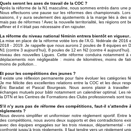
Quels seront les axes de travail de la COC ?
Après la réforme de la N1 masculine, nous sommes entrés dans une ph
Nous effectuons une pause sur les réformes des championnats. Lors 
saisons, il y aura seulement des ajustements à la marge liés à des sit
mais pas de réformes ! Avec la nouvelle territorialité, les régions on
affiner et il n’était pas nécessaire d’en rajouter.
La réforme du niveau national féminin entrera bientôt en vigueur
La mise en place de la réforme votée lors de l’A.G. fédérale de 201
2018 - 2019. Je rappelle que nous aurons 2 poules de 8 équipes en D
N1 (contre 3 aujourd’hui), 8 poules de 12 en N2 (contre 4 aujourd’hui)
niveau des nouvelles Ligues. Cette réforme conduira notamment à 
déplacements non négligeable : moins de kilomètres, moins de fati
moins de pollution...
Et pour les compétitions des jeunes ?
Il existe une réflexion permanente pour faire évoluer les catégories f
Je me félicite des excellentes relations entre la COC et les deux resp
Éric Baradat et Pascal Bourgeais. Nous avons plaisir à travaille
échanges mutuels pour bâtir notamment un calendrier optimal. Les ré
la DTN et les Centres de Formations des Clubs professionnels sont tou
S’il n’y aura pas de réforme des compétitions, faut-il s’attendre
règlements ?
Nous devons simplifier et uniformiser notre règlement sportif. Entre l
des compétitions, nous avons deux supports et des contradictions exist
avec des équipes engagées sur les trois niveaux, départemental - rég
confronté jusqu’à trois règlements. Il faut tendre vers un règlement uni