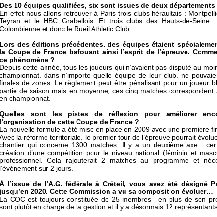
Des 10 équipes qualifiées, six sont issues de deux départements 
En effet nous allons retrouver à Paris trois clubs héraultais : Montpel
Teyran et le HBC Grabellois. Et trois clubs des Hauts-de-Seine :
Colombienne et donc le Rueil Athletic Club.
Lors des éditions précédentes, des équipes étaient spécialeme
la Coupe de France bafouant ainsi l’esprit de l’épreuve. Comme
ce phénomène ?
Depuis cette année, tous les joueurs qui n’avaient pas disputé au moi
championnat, dans n’importe quelle équipe de leur club, ne pouvaien
finales de zones. Le règlement peut être pénalisant pour un joueur b
partie de saison mais en moyenne, ces cinq matches correspondent
en championnat.
Quelles sont les pistes de réflexion pour améliorer enc
l’organisation de cette Coupe de France ?
La nouvelle formule a été mise en place en 2009 avec une première fi
Avec la réforme territoriale, le premier tour de l’épreuve pourrait évolu
chantier qui concerne 1300 matches. Il y a un deuxième axe : certa
création d’une compétition pour le niveau national (féminin et masc
professionnel. Cela rajouterait 2 matches au programme et nécess
l’événement sur 2 jours.
À l’issue de l’A.G. fédérale à Créteil, vous avez été désigné 
jusqu’en 2020. Cette Commission a vu sa composition évoluer…
La COC est toujours constituée de 25 membres : en plus de son pr
sont plutôt en charge de la gestion et il y a désormais 12 représentant