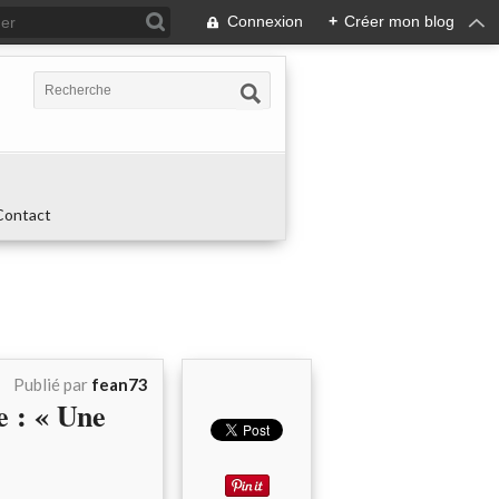
Connexion
+
Créer mon blog
Contact
Publié par
fean73
 : « Une