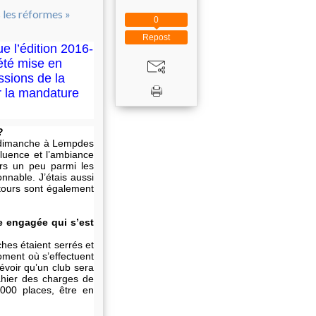
0
Repost
 l’édition 2016-
été mise en
ssions de la
 la mandature
?
nt dimanche à Lempdes
fluence et l’ambiance
rs un peu parmi les
onnable. J’étais aussi
tours sont également
e engagée qui s’est
hes étaient serrés et
moment où s’effectuent
évoir qu’un club sera
cahier des charges de
 1000 places, être en