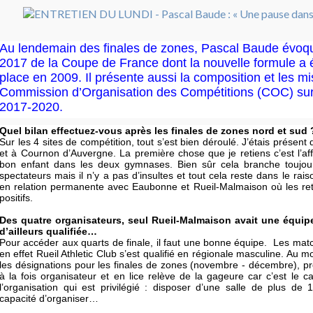
Au lendemain des finales de zones, Pascal Baude évoque
2017 de la Coupe de France dont la nouvelle formule a 
place en 2009. Il présente aussi la composition et les mi
Commission d’Organisation des Compétitions (COC) sur
2017-2020.
Quel bilan effectuez-vous après les finales de zones nord et sud 
Sur les 4 sites de compétition, tout s’est bien déroulé. J’étais prése
et à Cournon d’Auvergne. La première chose que je retiens c’est l’af
bon enfant dans les deux gymnases. Bien sûr cela branche toujou
spectateurs mais il n’y a pas d’insultes et tout cela reste dans le rais
en relation permanente avec Eaubonne et Rueil-Malmaison où les re
positifs.
Des quatre organisateurs, seul Rueil-Malmaison avait une équip
d’ailleurs qualifiée…
Pour accéder aux quarts de finale, il faut une bonne équipe. Les matc
en effet Rueil Athletic Club s’est qualifié en régionale masculine. Au 
les désignations pour les finales de zones (novembre - décembre), pr
à la fois organisateur et en lice relève de la gageure car c’est le 
l’organisation qui est privilégié : disposer d’une salle de plus de
capacité d’organiser…