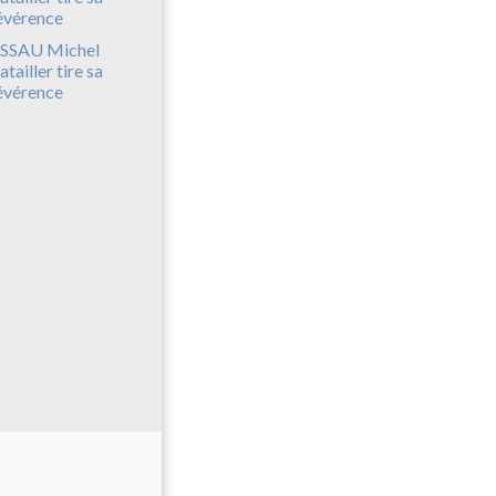
SSAU Michel
atailler tire sa
évérence