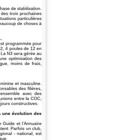
ase de stabilisation.
des trois prochaines
uations particulières
t beaucoup de choses à
…
6 est programmée pour
2, 4 poules de 12 en
. La N3 sera gérée au
une optimisation des
gue, moins de frais,
éminine et masculine.
onsables des filières,
r ensemble avec des
unions entre la COC,
jours constructives.
 à une évolution des
e Guide et l’Annuaire
ent. Parfois un club,
ional - national, est
que.