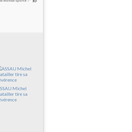
 le monde sportif ?"
SSAU Michel
atailler tire sa
évérence