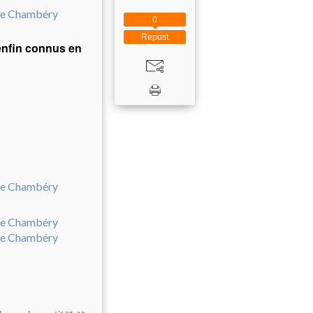
0
Repost
enfin connus en