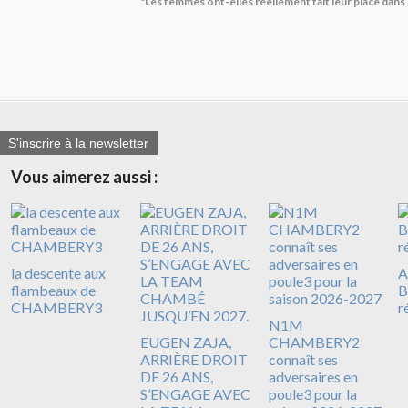
"Les femmes ont-elles réellement fait leur place dans
S'inscrire à la newsletter
Vous aimerez aussi :
la descente aux
A
flambeaux de
B
CHAMBERY3
r
N1M
EUGEN ZAJA,
CHAMBERY2
ARRIÈRE DROIT
connaît ses
DE 26 ANS,
adversaires en
S’ENGAGE AVEC
poule3 pour la