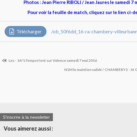
Photos : Jean Pierre RIBOLI / Jean Jaures le samedi 7
Pour voir la feuille de match, cliquez sur le lien ci-
Télécharger
/ob_50f6dd_16-ra-chambery-villeurba
Les - 14/1 l'emportent sur Valence samedi 7 mai 2016
N1M le maintien validé / CHAMBERY2 - S
S'inscrire à la newsletter
Vous aimerez aussi :