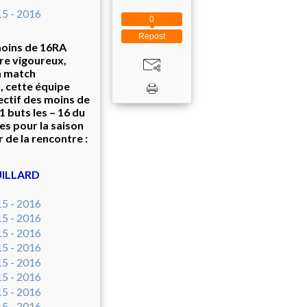
0
Repost
 moins de 16RA
ire vigoureux,
un match
 cette équipe
lectif des moins de
1 buts les – 16 du
 pour la saison
 de la rencontre :
OUILLARD