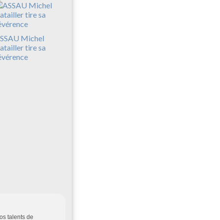
SSAU Michel
atailler tire sa
évérence
os talents de