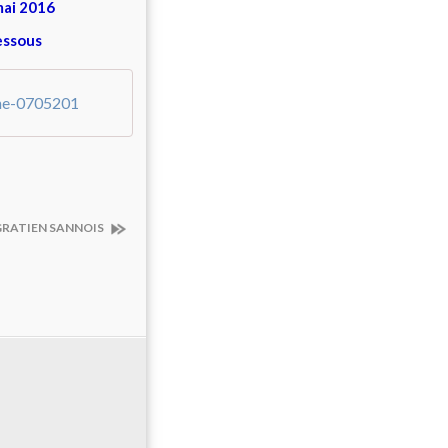
 mai 2016
dessous
nne-0705201
t GRATIEN SANNOIS